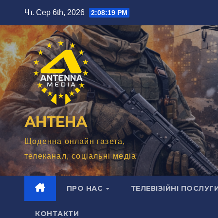
Перейти
Чт. Сер 6th, 2026
2:08:21 PM
до
вмісту
АНТЕНА
Щоденна онлайн газета,
телеканал, соціальні медіа
ПРО НАС
ТЕЛЕВІЗІЙНІ ПОСЛУГ
КОНТАКТИ