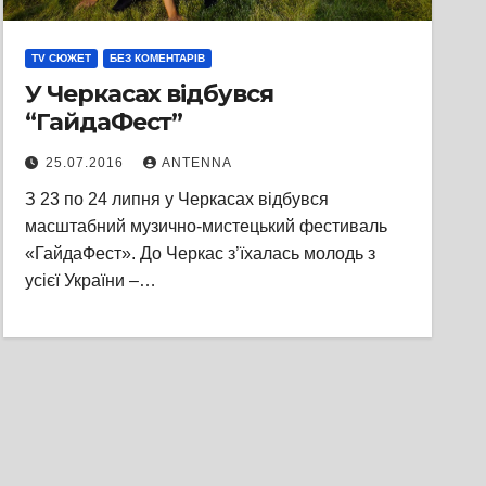
TV СЮЖЕТ
БЕЗ КОМЕНТАРІВ
У Черкасах відбувся
“ГайдаФест”
25.07.2016
ANTENNA
З 23 по 24 липня у Черкасах відбувся
масштабний музично-мистецький фестиваль
«ГайдаФест». До Черкас з’їхалась молодь з
усієї України –…