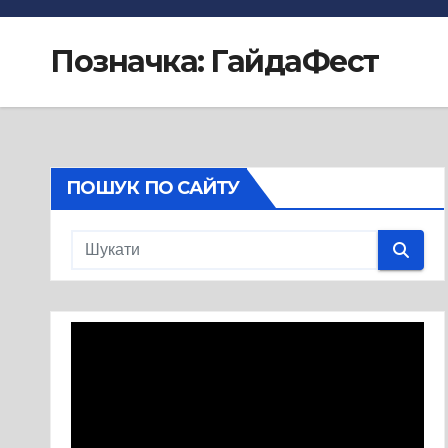
Позначка:
ГайдаФест
ПОШУК ПО САЙТУ