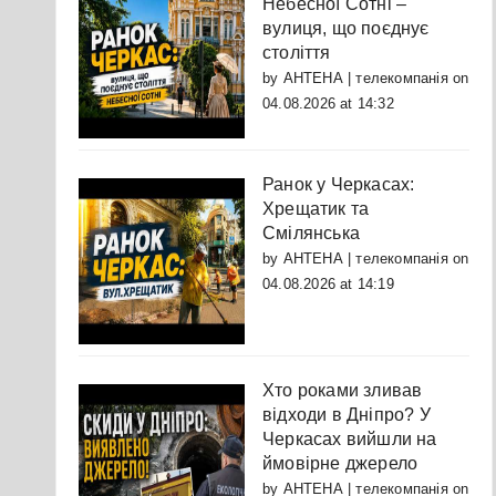
Небесної Сотні –
вулиця, що поєднує
століття
by
АНТЕНА | телекомпанія
on
04.08.2026 at 14:32
Ранок у Черкасах:
Хрещатик та
Смілянська
by
АНТЕНА | телекомпанія
on
04.08.2026 at 14:19
Хто роками зливав
відходи в Дніпро? У
Черкасах вийшли на
ймовірне джерело
by
АНТЕНА | телекомпанія
on