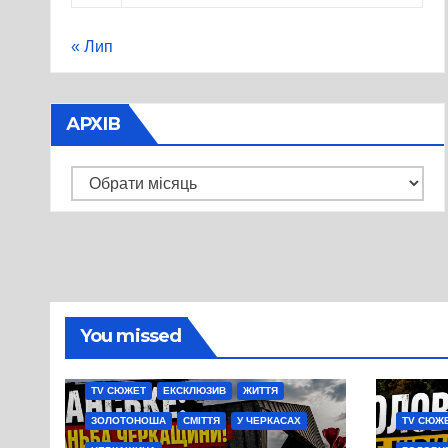
« Лип
АРХІВ
Архів
You missed
TV СЮЖЕТ
ЕКСКЛЮЗИВ
ЖИТТЯ
ЗОЛОТОНОША
СМІТТЯ
У ЧЕРКАСАХ
TV СЮЖ