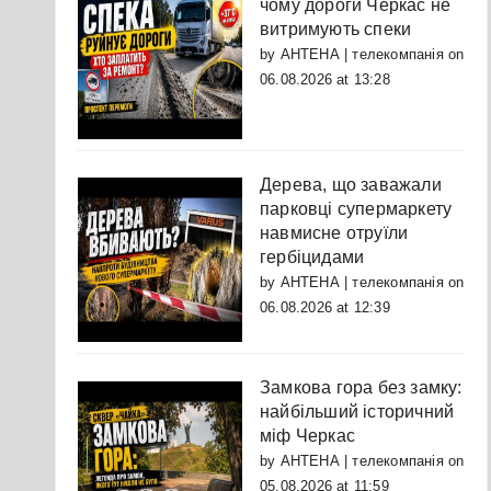
чому дороги Черкас не
витримують спеки
by
АНТЕНА | телекомпанія
on
06.08.2026 at 13:28
Дерева, що заважали
парковці супермаркету
навмисне отруїли
гербіцидами
by
АНТЕНА | телекомпанія
on
06.08.2026 at 12:39
Замкова гора без замку:
найбільший історичний
міф Черкас
by
АНТЕНА | телекомпанія
on
05.08.2026 at 11:59