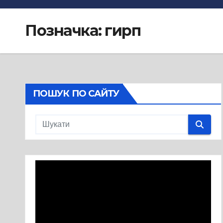
Позначка:
гирп
ПОШУК ПО САЙТУ