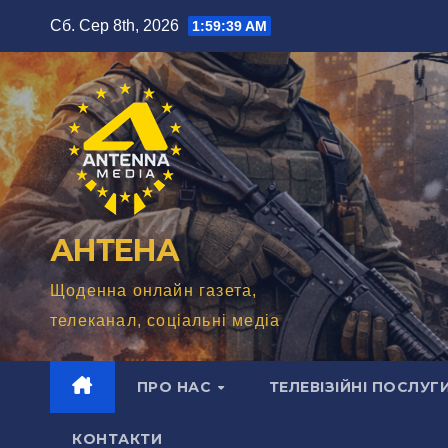
Перейти
Сб. Сер 8th, 2026
1:59:41 AM
до
вмісту
АНТЕНА
Щоденна онлайн газета,
телеканал, соціальні медіа
ПРО НАС
ТЕЛЕВІЗІЙНІ ПОСЛУГ
КОНТАКТИ