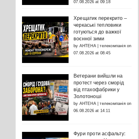
07.08.2026 at 09:18
Хрещатик перекрито –
черкаські тепловики
готуються до важкої
воєнної зими
by
АНТЕНА | телекомпанія
on
07.08.2026 at 08:45
Ветерани вийшли на
протест через сморід
від птахофабрики у
Золотоноші
by
АНТЕНА | телекомпанія
on
06.08.2026 at 14:11
Фури проти асфальту: