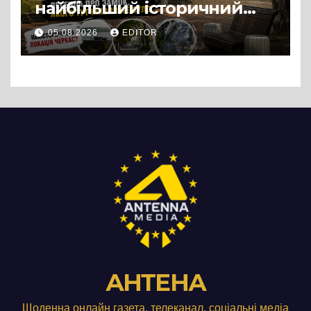
найбільший історичний
міф Черкас
05.08.2026
EDITOR
АНТЕНА
Щоденна онлайн газета, телеканал, соціальні медіа