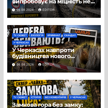
випробовує на міцність не
лише людей, а й дороги
06.08.2026
EDITOR
Черкас
TV СЮЖЕТ
ЕКОЛОГІЯ
КРИМІНАЛ
СКАНДАЛ
У ЧЕРКАСАХ
У Черкасах навпроти
будівництва нового
супермаркету VARUS на
06.08.2026
EDITOR
проспекті Перемоги всохли
дерева. І це навряд чи
можна назвати
випадковістю
TV СЮЖЕТ
ІСТОРІЯ
БЕЗ КОМЕНТАРІВ
У ЧЕРКАСАХ
Замкова гора без замку: