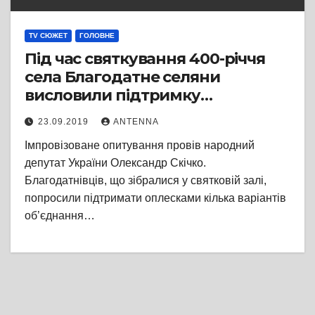
TV СЮЖЕТ
ГОЛОВНЕ
Під час святкування 400-річчя
села Благодатне селяни
висловили підтримку
об’єднанню ОТГ з містом
23.09.2019
ANTENNA
Черкаси
Імпровізоване опитування провів народний
депутат України Олександр Скічко.
Благодатнівців, що зібралися у святковій залі,
попросили підтримати оплесками кілька варіантів
об’єднання…