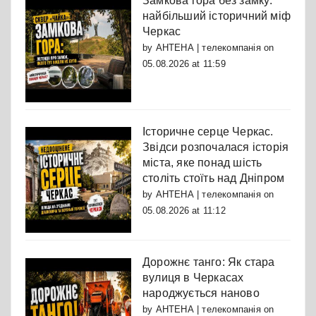
Замкова гора без замку:
найбільший історичний міф
Черкас
by
АНТЕНА | телекомпанія
on
05.08.2026 at 11:59
Історичне серце Черкас.
Звідси розпочалася історія
міста, яке понад шість
століть стоїть над Дніпром
by
АНТЕНА | телекомпанія
on
05.08.2026 at 11:12
Дорожнє танго: Як стара
вулиця в Черкасах
народжується наново
by
АНТЕНА | телекомпанія
on