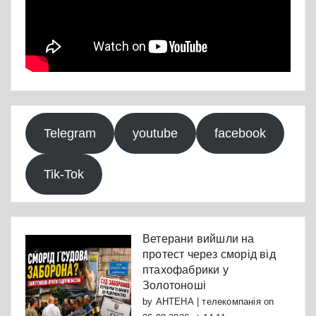
Telegram
youtube
facebook
Tik-Tok
Ветерани вийшли на
протест через сморід від
птахофабрики у
Золотоноші
by
АНТЕНА | телекомпанія
on