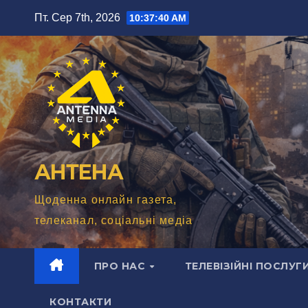
Перейти
Пт. Сер 7th, 2026
10:37:41 AM
до
вмісту
АНТЕНА
Щоденна онлайн газета,
телеканал, соціальні медіа
ПРО НАС
ТЕЛЕВІЗІЙНІ ПОСЛУГ
КОНТАКТИ