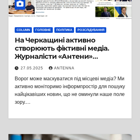
COLUMN
ГОЛОВНЕ
ПОЛІТИКА
РОЗСЛІДУВАННЯ
На Черкащині активно
створюють фіктивні медіа.
Журналісти «Антени»
дослідили анонімний сайт із
27.05.2025
ANTENNA
Золотоноші, та з’ясували його
Ворог може маскуватися під місцеві медіа? Ми
політичних бенефіціаріїв
активно моніторимо інформпростір для пошуку
найцікавіших новин, що не оминули наше поле
зору.…