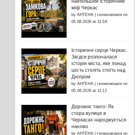
найбільший історичний
міф Черкас
by
АНТЕНА | телекомпанія
on
05.08.2026 at 11:59
Історичне серце Черкас.
Звідси розпочалася
історія міста, яке понад
шість століть стоїть над
Дніпром
by
АНТЕНА | телекомпанія
on
05.08.2026 at 11:12
Дорожнє танго: Як
стара вулиця в
Черкасах народжується
наново
by
АНТЕНА | телекомпанія
on