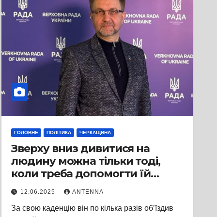
ГОЛОВНЕ
ПОЛІТИКА
ЧЕРКАЩИНА
Зверху вниз дивитися на
людину можна тільки тоді,
коли треба допомогти їй
піднятися, — нардеп Віталій
12.06.2025
ANTENNA
Войцехівський.
За свою каденцію він по кілька разів об’їздив