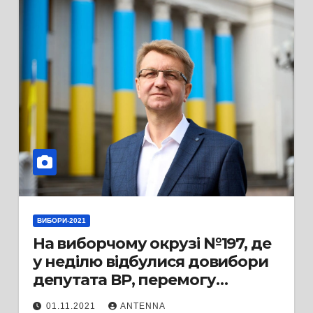
ВИБОРИ-2021
На виборчому окрузі №197, де
у неділю відбулися довибори
депутата ВР, перемогу
отримав Віталій
01.11.2021
ANTENNA