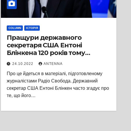
COLUMN
ІСТОРІЯ
Пращури державного
секретаря США Ентоні
Блінкена 120 років тому
іммігрували до Сполучених
24.10.2022
ANTENNA
Штатів із Золотоноші
Про це йдеться в матеріалі, підготовленому
журналістами Радіо Свобода. Державний
секретар США Ентоні Блінкен часто згадує про
те, що його…