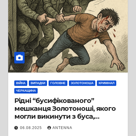
ВІЙНА
ВИПАДКИ
ГОЛОВНЕ
ЗОЛОТОНОША
КРИМІНАЛ
ЧЕРКАЩИНА
Рідні “бусифікованого”
мешканця Золотоноші, якого
могли викинути з буса,
вимагають кримінального
06.08.2025
ANTENNA
розслідування