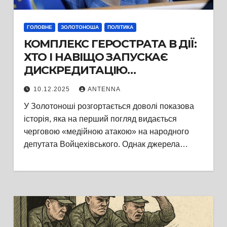
ГОЛОВНЕ
ЗОЛОТОНОША
ПОЛІТИКА
КОМПЛЕКС ГЕРОСТРАТА В ДІЇ:
ХТО І НАВІЩО ЗАПУСКАЄ
ДИСКРЕДИТАЦІЮ
ВОЙЦЕХІВСЬКОГО В
10.12.2025
ANTENNA
ЗОЛОТОНОШІ
У Золотоноші розгортається доволі показова
історія, яка на перший погляд видається
черговою «медійною атакою» на народного
депутата Войцехівського. Однак джерела…