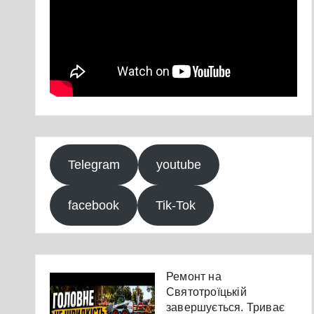
Telegram
youtube
facebook
Tik-Tok
Ремонт на
Святотроїцькій
завершується. Триває