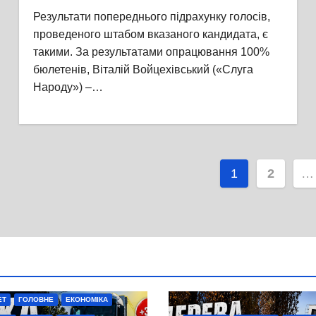
Войцехівський, набравши
Результати попереднього підрахунку голосів,
близько половини голосів
проведеного штабом вказаного кандидата, є
виборців округу
такими. За результатами опрацювання 100%
бюлетенів, Віталій Войцехівський («Слуга
Народу») –…
Пагінаці
1
2
…
записів
ЕТ
ГОЛОВНЕ
ЕКОНОМІКА