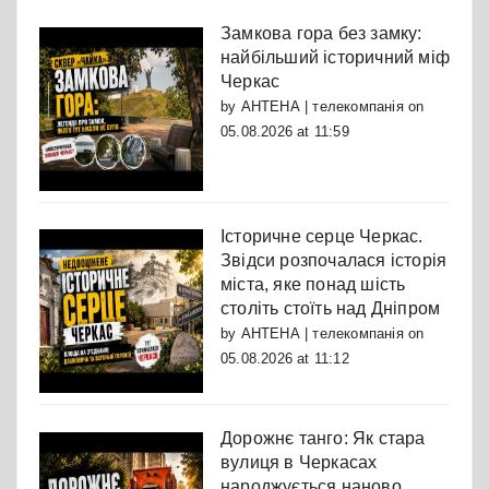
Замкова гора без замку:
найбільший історичний міф
Черкас
by
АНТЕНА | телекомпанія
on
05.08.2026 at 11:59
Історичне серце Черкас.
Звідси розпочалася історія
міста, яке понад шість
століть стоїть над Дніпром
by
АНТЕНА | телекомпанія
on
05.08.2026 at 11:12
Дорожнє танго: Як стара
вулиця в Черкасах
народжується наново