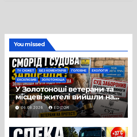
You missed
TV СЮЖЕТ
БЕЗ КОМЕНТАРІВ
ГОЛОВНЕ
ЕКОЛОГІЯ
ЕКСКЛЮЗИВ
ЗОЛОТОНОША
У Золотоноші ветерани та
місцеві жителі вийшли на
протест до стін
06.08.2026
EDITOR
підприємства ТОВ «Омега
Три», що займається
виробництвом м’яса птиці