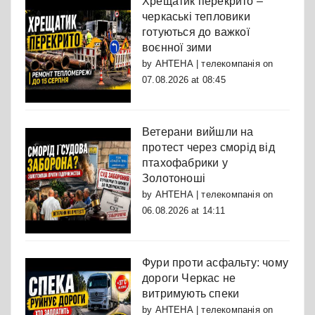
Хрещатик перекрито –
черкаські тепловики
готуються до важкої
воєнної зими
by
АНТЕНА | телекомпанія
on
07.08.2026 at 08:45
Ветерани вийшли на
протест через сморід від
птахофабрики у
Золотоноші
by
АНТЕНА | телекомпанія
on
06.08.2026 at 14:11
Фури проти асфальту: чому
дороги Черкас не
витримують спеки
by
АНТЕНА | телекомпанія
on