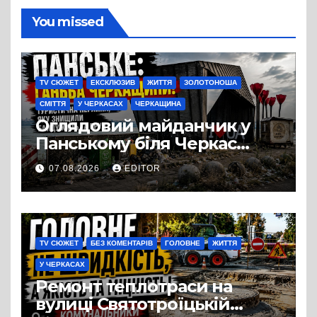
You missed
TV СЮЖЕТ
ЕКСКЛЮЗИВ
ЖИТТЯ
ЗОЛОТОНОША
СМІТТЯ
У ЧЕРКАСАХ
ЧЕРКАЩИНА
Оглядовий майданчик у
Панському біля Черкас
перетворився на занедбане
07.08.2026
EDITOR
сміттєзвалище
TV СЮЖЕТ
БЕЗ КОМЕНТАРІВ
ГОЛОВНЕ
ЖИТТЯ
У ЧЕРКАСАХ
Ремонт теплотраси на
вулиці Святотроїцькій