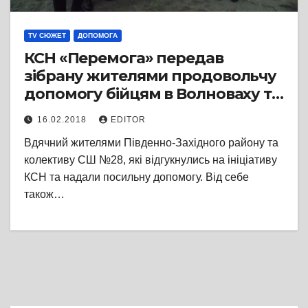
TV СЮЖЕТ
ДОПОМОГА
КСН «Перемога» передав
зібрану жителями продовольчу
допомогу бійцям в Волноваху та
Авдієвку
16.02.2018
EDITOR
Вдячний жителями Південно-Західного району та
колективу СШ №28, які відгукнулись на ініціативу
КСН та надали посильну допомогу. Від себе
також…