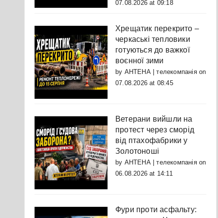
07.08.2026 at 09:18
Хрещатик перекрито –
черкаські тепловики
готуються до важкої
воєнної зими
by
АНТЕНА | телекомпанія
on
07.08.2026 at 08:45
Ветерани вийшли на
протест через сморід
від птахофабрики у
Золотоноші
by
АНТЕНА | телекомпанія
on
06.08.2026 at 14:11
Фури проти асфальту: