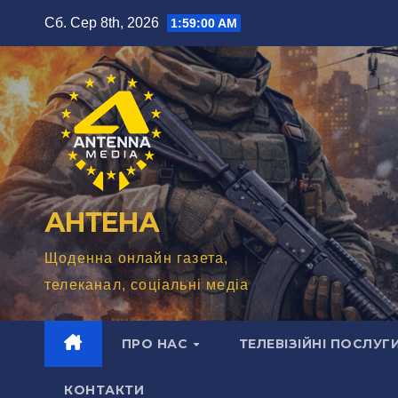
Перейти
Сб. Сер 8th, 2026
1:59:02 AM
до
вмісту
АНТЕНА
Щоденна онлайн газета,
телеканал, соціальні медіа
ПРО НАС
ТЕЛЕВІЗІЙНІ ПОСЛУГ
КОНТАКТИ