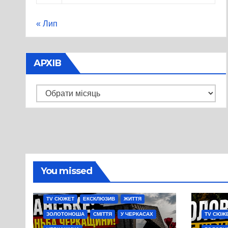
« Лип
АРХІВ
Архів
You missed
TV СЮЖЕТ
ЕКСКЛЮЗИВ
ЖИТТЯ
ЗОЛОТОНОША
СМІТТЯ
У ЧЕРКАСАХ
TV СЮЖ