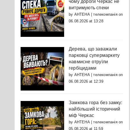
чому дороги Черкас не
витримують спеки
by
АНТЕНА | телекомпанія
on
06.08.2026 at 13:28
Дерева, що заважали
парковці супермаркету
навмисне отруїли
гербіцидами
by
АНТЕНА | телекомпанія
on
06.08.2026 at 12:39
Замкова гора без замку:
найбільший історичний
міф Черкас
by
АНТЕНА | телекомпанія
on
05.08.2026 at 11:59