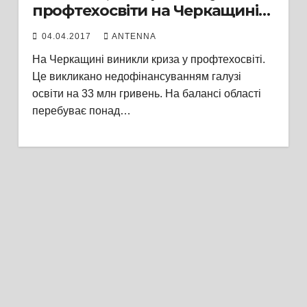
профтехосвіти на Черкащині
буде вирішено
04.04.2017
ANTENNA
На Черкащині виникли криза у профтехосвіті.
Це викликано недофінансуванням галузі
освіти на 33 млн гривень. На балансі області
перебуває понад…