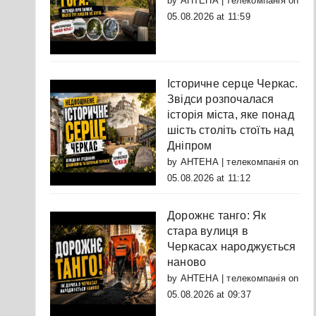
by
АНТЕНА | телекомпанія
on
05.08.2026 at 11:59
Історичне серце Черкас.
Звідси розпочалася
історія міста, яке понад
шість століть стоїть над
Дніпром
by
АНТЕНА | телекомпанія
on
05.08.2026 at 11:12
Дорожнє танго: Як
стара вулиця в
Черкасах народжується
наново
by
АНТЕНА | телекомпанія
on
05.08.2026 at 09:37