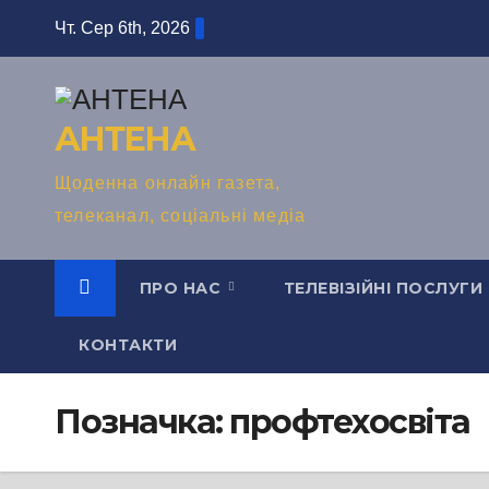
Перейти
Чт. Сер 6th, 2026
до
вмісту
АНТЕНА
Щоденна онлайн газета,
телеканал, соціальні медіа
ПРО НАС
ТЕЛЕВІЗІЙНІ ПОСЛУГИ
КОНТАКТИ
Позначка:
профтехосвіта