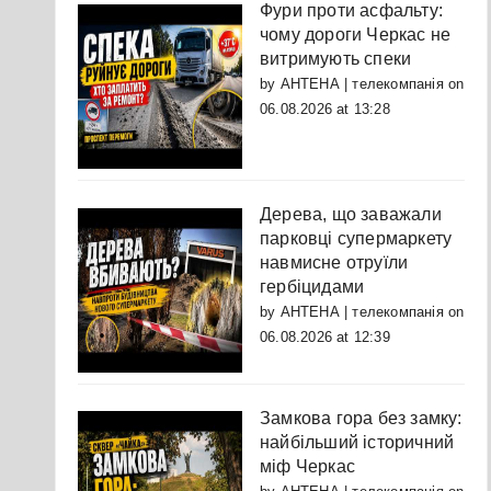
Фури проти асфальту:
чому дороги Черкас не
витримують спеки
by
АНТЕНА | телекомпанія
on
06.08.2026 at 13:28
Дерева, що заважали
парковці супермаркету
навмисне отруїли
гербіцидами
by
АНТЕНА | телекомпанія
on
06.08.2026 at 12:39
Замкова гора без замку:
найбільший історичний
міф Черкас