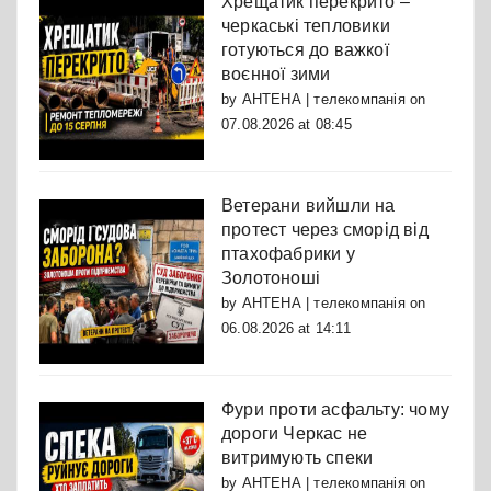
Хрещатик перекрито –
черкаські тепловики
готуються до важкої
воєнної зими
by
АНТЕНА | телекомпанія
on
07.08.2026 at 08:45
Ветерани вийшли на
протест через сморід від
птахофабрики у
Золотоноші
by
АНТЕНА | телекомпанія
on
06.08.2026 at 14:11
Фури проти асфальту: чому
дороги Черкас не
витримують спеки
by
АНТЕНА | телекомпанія
on