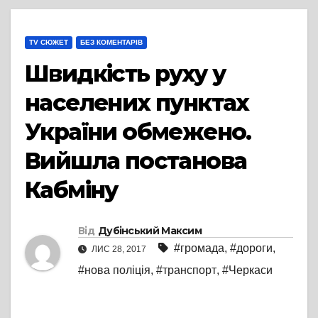
TV СЮЖЕТ
БЕЗ КОМЕНТАРІВ
Швидкість руху у
населених пунктах
України обмежено.
Вийшла постанова
Кабміну
Від
Дубінський Максим
#громада
,
#дороги
,
ЛИС 28, 2017
#нова поліція
,
#транспорт
,
#Черкаси