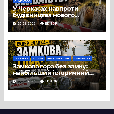
У ЧЕРКАСАХ
У Черкасах навпроти
будівництва нового
супермаркету VARUS на
06.08.2026
EDITOR
проспекті Перемоги всохли
дерева. І це навряд чи
можна назвати
випадковістю
TV СЮЖЕТ
ІСТОРІЯ
БЕЗ КОМЕНТАРІВ
У ЧЕРКАСАХ
Замкова гора без замку:
найбільший історичний
міф Черкас
05.08.2026
EDITOR