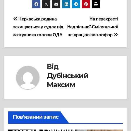
Навігація
Черкаська родина
На перехресті
захищається у судах від
Надпільної-Смілянської
записів
заступника голови ОДА
не працює світлофор
Від
Дубінський
Максим
Пов’язаний запис