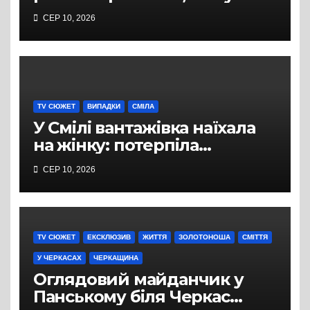
містян виникло питання
СЕР 10, 2026
щодо освітлення
TV СЮЖЕТ
ВИПАДКИ
СМІЛА
У Смілі вантажівка наїхала
на жінку: потерпіла
померла в лікарні
СЕР 10, 2026
TV СЮЖЕТ
ЕКСКЛЮЗИВ
ЖИТТЯ
ЗОЛОТОНОША
СМІТТЯ
У ЧЕРКАСАХ
ЧЕРКАЩИНА
Оглядовий майданчик у
Панському біля Черкас