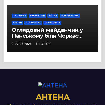
TV СЮЖЕТ
ЕКСКЛЮЗИВ
ЖИТТЯ
ЗОЛОТОНОША
СМІТТЯ
У ЧЕРКАСАХ
ЧЕРКАЩИНА
Оглядовий майданчик у
Панському біля Черкас
перетворився на занедбане
07.08.2026
EDITOR
сміттєзвалище
АНТЕНА