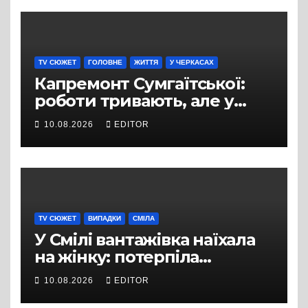
TV СЮЖЕТ
ГОЛОВНЕ
ЖИТТЯ
У ЧЕРКАСАХ
Капремонт Сумгаїтської:
роботи тривають, але у
містян виникло питання
10.08.2026
EDITOR
щодо освітлення
TV СЮЖЕТ
ВИПАДКИ
СМІЛА
У Смілі вантажівка наїхала
на жінку: потерпіла
померла в лікарні
10.08.2026
EDITOR