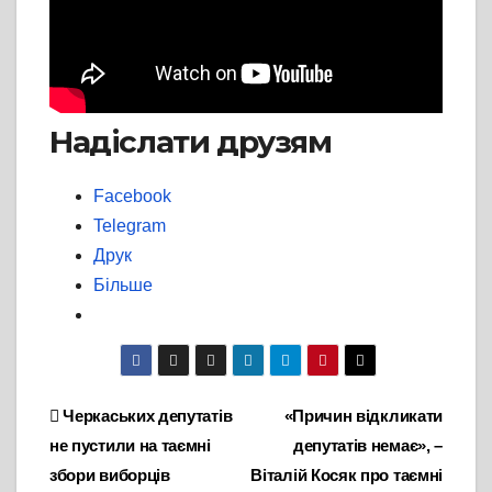
Надіслати друзям
Facebook
Telegram
Друк
Більше
Навігація
Черкаських депутатів
«Причин відкликати
не пустили на таємні
депутатів немає», –
записів
збори виборців
Віталій Косяк про таємні