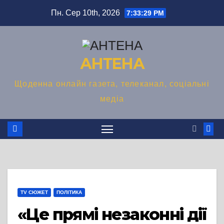
Перейти
Пн. Сер 10th, 2026
7:33:29 PM
до
вмісту
АНТЕНА
Щоденна онлайн газета, телеканал, соціальні
медіа
TV СЮЖЕТ
ПОЛІТИКА
«Це прямі незаконні дії