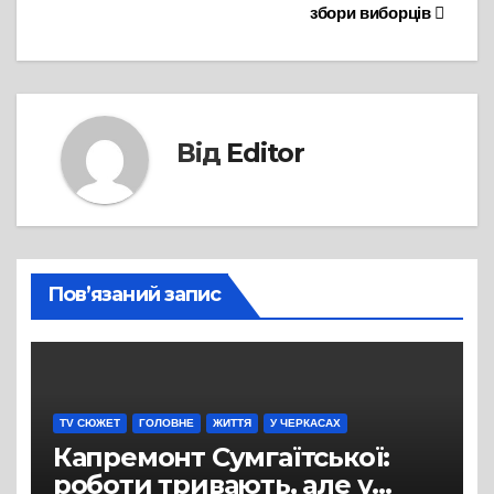
збори виборців
Від
Editor
Пов’язаний запис
TV СЮЖЕТ
ГОЛОВНЕ
ЖИТТЯ
У ЧЕРКАСАХ
Капремонт Сумгаїтської:
роботи тривають, але у