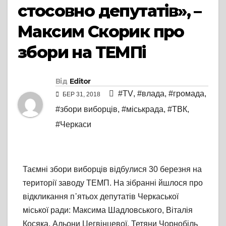
стосовно депутатів», –
Максим Скорик про
збори на ТЕМПі
Від
Editor
#TV
,
#влада
,
#громада
,
БЕР 31, 2018
#збори виборців
,
#міськрада
,
#ТВК
,
#Черкаси
Таємні збори виборців відбулися 30 березня на
території заводу ТЕМП. На зібранні йшлося про
відкликання п᾽ятьох депутатів Черкаської
міської ради: Максима Шадловського, Віталія
Косяка, Альони Цегвінцевої, Тетяни Чорнобіль