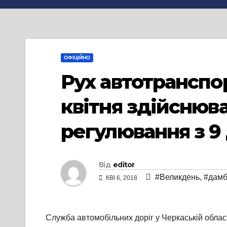
ОФІЦІЙНО
Рух автотранспор
квітня здійснюв
регулювання з 9 
Від
editor
#Великдень
,
#дам
КВІ 6, 2018
Служба автомобільних доріг у Черкаській облас