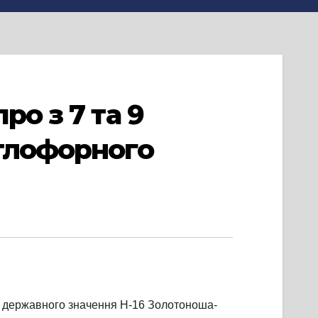
ро з 7 та 9
ітлофорного
зі державного значення Н-16 Золотоноша-