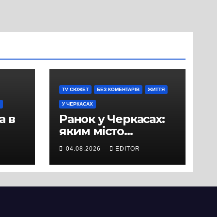
TV СЮЖЕТ
БЕЗ КОМЕНТАРІВ
ЖИТТЯ
У ЧЕРКАСАХ
а в
Ранок у Черкасах:
яким місто
зустрічає новий
04.08.2026
EDITOR
и
день