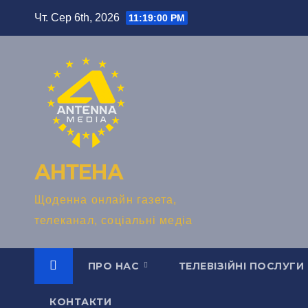
Перейти
Чт. Сер 6th, 2026
11:19:01 PM
до
вмісту
АНТЕНА
Щоденна онлайн газета,
телеканал, соціальні медіа
ПРО НАС
ТЕЛЕВІЗІЙНІ ПОСЛУГИ
КОНТАКТИ