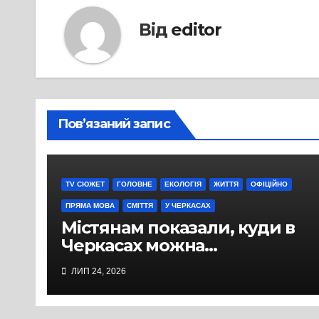
Від
editor
Пов’язаний запис
TV СЮЖЕТ
ГОЛОВНЕ
ЕКОЛОГІЯ
ЖИТТЯ
ОФІЦІЙНО
ПРЯМА МОВА
СМІТТЯ
У ЧЕРКАСАХ
Містянам показали, куди в
Черкасах можна
безкоштовно здати старі
ЛИП 24, 2026
меблі, будівельне сміття та
гілля