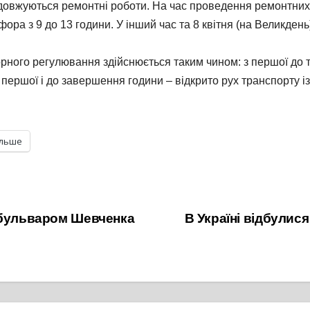
овжуються ремонтні роботи. На час проведення ремонтних ро
фора з 9 до 13 години
. У інший час та 8 квітня (на Великден
рного регулювання здійснюється таким чином: з першої до т
 першої і до завершення години – відкрито рух транспорту і
ільше
 бульваром Шевченка
В Україні відбулис