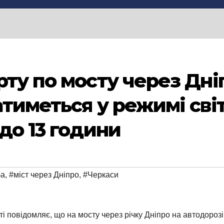
ту по мосту через Дніп
атиметься у режимі св
до 13 години
ба
,
#міст через Дніпро
,
#Черкаси
ті повідомляє, що на мосту через річку Дніпро на автодоро