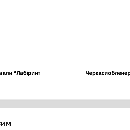
вали “Лабіринт
Черкасиобленерг
сим