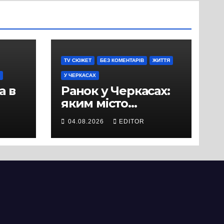
TV СЮЖЕТ
БЕЗ КОМЕНТАРІВ
ЖИТТЯ
У ЧЕРКАСАХ
а в
Ранок у Черкасах:
яким місто
зустрічає новий
04.08.2026
EDITOR
и
день