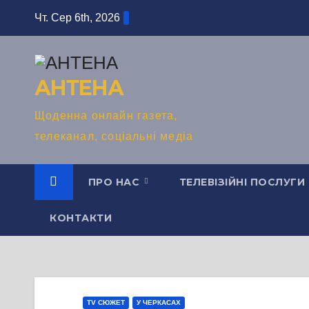
Перейти
Чт. Сер 6th, 2026
до
вмісту
АНТЕНА
Щоденна онлайн газета,
телеканал, соціальні медіа
ПРО НАС
ТЕЛЕВІЗІЙНІ ПОСЛУГИ
КОНТАКТИ
TV СЮЖЕТ
У ЧЕРКАСАХ