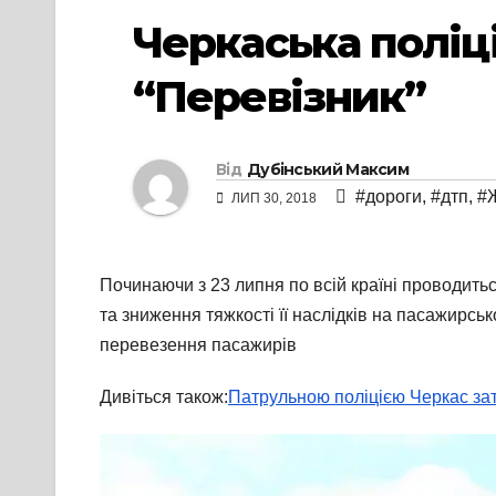
Черкаська поліц
“Перевізник”
Від
Дубінський Максим
#дороги
,
#дтп
,
#
ЛИП 30, 2018
Починаючи з 23 липня по всій країні проводить
та зниження тяжкості її наслідків на пасажирс
перевезення пасажирів
Дивіться також:
Патрульною поліцією Черкас за