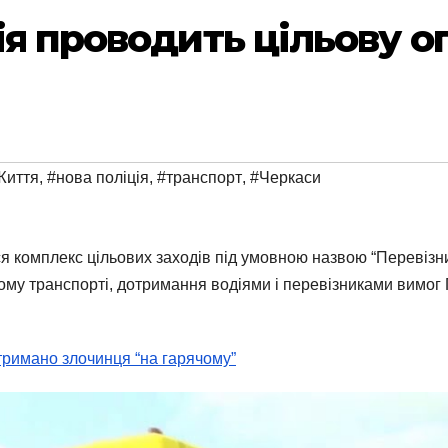
ія проводить цільову о
Життя
,
#нова поліція
,
#транспорт
,
#Черкаси
ся комплекс цільових заходів під умовною назвою “Перевізни
ькому транспорті, дотримання водіями і перевізниками вимо
тримано злочинця “на гарячому”