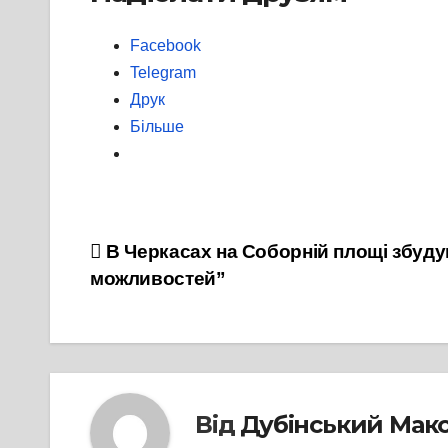
Facebook
Telegram
Друк
Більше
Навігація
В Черкасах на Соборній площі збуду
можливостей”
записів
Від
Дубінський Мак