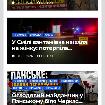
містян виникло питання
10.08.2026
EDITOR
щодо освітлення
TV СЮЖЕТ
ВИПАДКИ
СМІЛА
У Смілі вантажівка наїхала
на жінку: потерпіла
померла в лікарні
10.08.2026
EDITOR
TV СЮЖЕТ
ЕКСКЛЮЗИВ
ЖИТТЯ
ЗОЛОТОНОША
СМІТТЯ
У ЧЕРКАСАХ
ЧЕРКАЩИНА
Оглядовий майданчик у
Панському біля Черкас