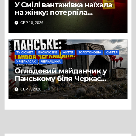
У Смілі вантажівка наїхала
на жінку: потерпіла
померла в лікарні
СЕР 10, 2026
TV СЮЖЕТ
ЕКСКЛЮЗИВ
ЖИТТЯ
ЗОЛОТОНОША
СМІТТЯ
У ЧЕРКАСАХ
ЧЕРКАЩИНА
Оглядовий майданчик у
Панському біля Черкас
перетворився на занедбане
СЕР 7, 2026
сміттєзвалище