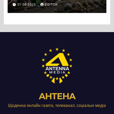
перетворився на занедбане
07.08.2026
EDITOR
сміттєзвалище
АНТЕНА
Щоденна онлайн газета, телеканал, соціальні медіа