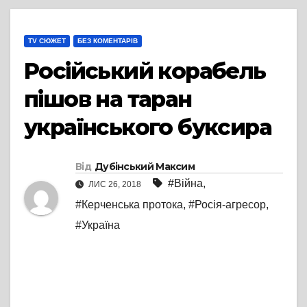
TV СЮЖЕТ
БЕЗ КОМЕНТАРІВ
Російський корабель
пішов на таран
українського буксира
Від
Дубінський Максим
#Війна
,
ЛИС 26, 2018
#Керченська протока
,
#Росія-агресор
,
#Україна