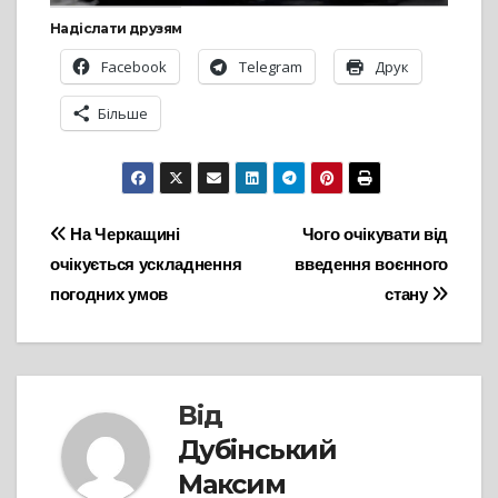
Надіслати друзям
Facebook
Telegram
Друк
Більше
Навігація
На Черкащині
Чого очікувати від
очікується ускладнення
введення воєнного
записів
погодних умов
стану
Від
Дубінський
Максим