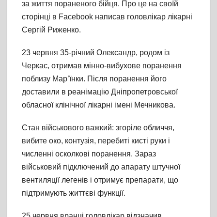
за життя пораненого бійця. Про це на своїй
сторінці в Facebook написав головлікар лікарні
Сергій Риженко.
23 червня 35-річний Олександр, родом із
Черкас, отримав мінно-вибухове поранення
поблизу Мар’їнки. Після поранення його
доставили в реанімацію Дніпропетровської
обласної клінічної лікарні імені Мечникова.
Стан військового важкий: згоріле обличчя,
вибите око, контузія, перебиті кисті руки і
численні осколкові поранення. Зараз
військовий підключений до апарату штучної
вентиляції легенів і отримує препарати, що
підтримують життєві функції.
25 червня вранці головлікар відзначив