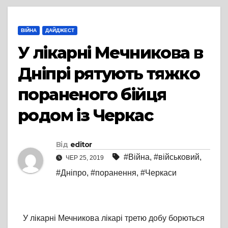
ВІЙНА
ДАЙДЖЕСТ
У лікарні Мечникова в
Дніпрі рятують тяжко
пораненого бійця
родом із Черкас
Від
editor
#Війна
,
#військовий
,
ЧЕР 25, 2019
#Дніпро
,
#поранення
,
#Черкаси
У лікарні Мечникова лікарі третю добу борються