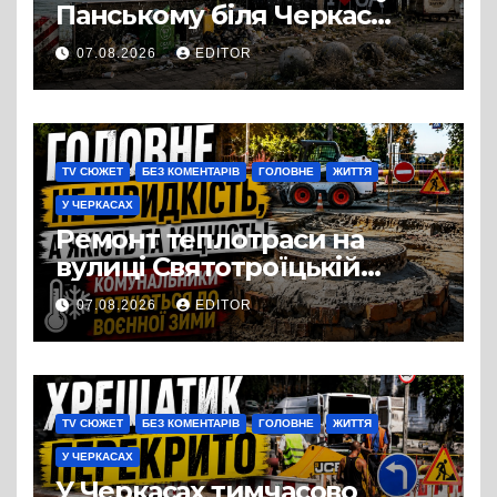
Панському біля Черкас
перетворився на занедбане
07.08.2026
EDITOR
сміттєзвалище
TV СЮЖЕТ
БЕЗ КОМЕНТАРІВ
ГОЛОВНЕ
ЖИТТЯ
У ЧЕРКАСАХ
Ремонт теплотраси на
вулиці Святотроїцькій
затягнувся порівняно із
07.08.2026
EDITOR
запланованими термінами.
Вулицю досі не відкрили
для руху
TV СЮЖЕТ
БЕЗ КОМЕНТАРІВ
ГОЛОВНЕ
ЖИТТЯ
У ЧЕРКАСАХ
У Черкасах тимчасово