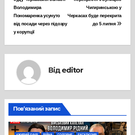
записів
Володимира
Чигиринською у
Пономаренка усунуто
Черкасах буде перекрита
від посади через підозру
до 5 липня
у корупції
Від
editor
Пов’язаний запис
#ЖИВИЙ ЕФІР
ВІЙНА
ГОЛОВНЕ
ЕКСКЛЮЗИВ