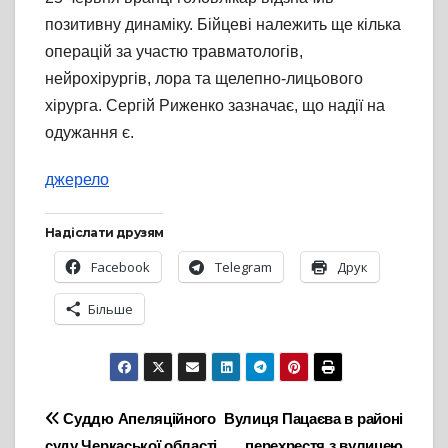
позитивну динаміку. Бійцеві належить ще кілька
операцій за участю травматологів,
нейрохірургів, лора та щелепно-лицьового
хірурга. Сергій Риженко зазначає, що надії на
одужання є.
джерело
Надіслати друзям
Facebook
Telegram
Друк
Більше
Навігація
Cуддю Апеляційного
Вулиця Пацаєва в районі
суду Черкаської області
перехрестя з вулицею