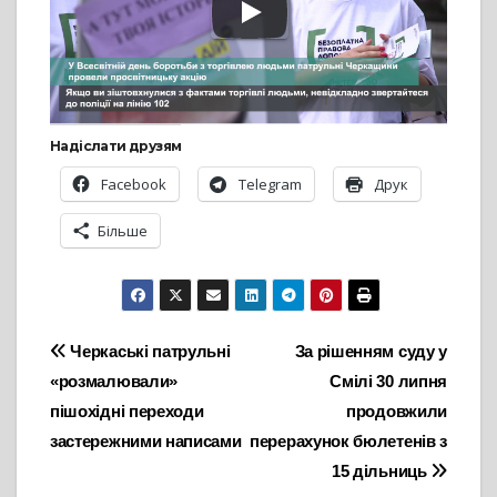
Надіслати друзям
Facebook
Telegram
Друк
Більше
Навігація
Черкаські патрульні
За рішенням суду у
«розмалювали»
Смілі 30 липня
записів
пішохідні переходи
продовжили
застережними написами
перерахунок бюлетенів з
15 дільниць