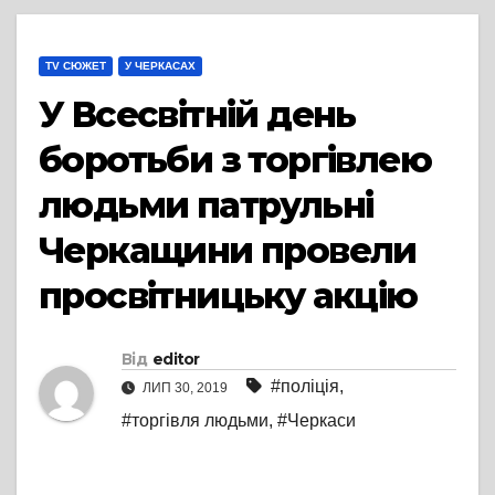
TV СЮЖЕТ
У ЧЕРКАСАХ
У Всесвітній день
боротьби з торгівлею
людьми патрульні
Черкащини провели
просвітницьку акцію
Від
editor
#поліція
,
ЛИП 30, 2019
#торгівля людьми
,
#Черкаси