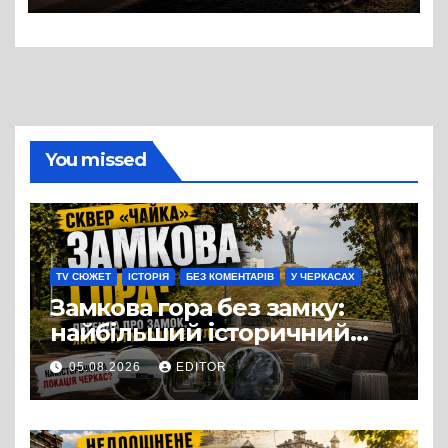
вулиці Надпільної
You missed
TV СЮЖЕТ
ІСТОРІЯ
БЕЗ КОМЕНТАРІВ
У ЧЕРКАСАХ
Замкова гора без замку:
найбільший історичний
міф Черкас
05.08.2026
EDITOR