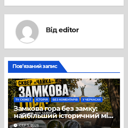
Від
editor
Пов’язаний запис
TV СЮЖЕТ
ІСТОРІЯ
БЕЗ КОМЕНТАРІВ
У ЧЕРКАСАХ
Замкова гора без замку:
найбільший історичний міф
Черкас
СЕР 5, 2026