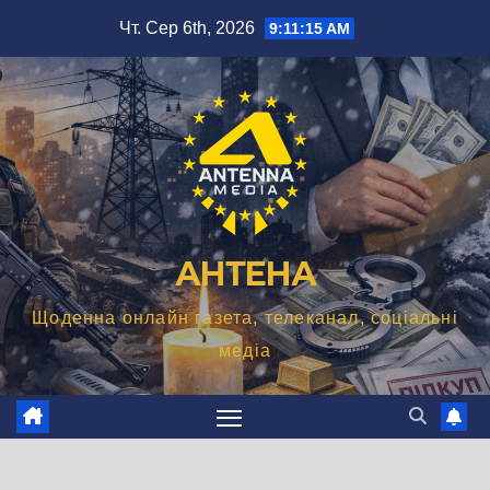
Перейти
Чт. Сер 6th, 2026
9:11:16 AM
до
вмісту
АНТЕНА
Щоденна онлайн газета, телеканал, соціальні
медіа