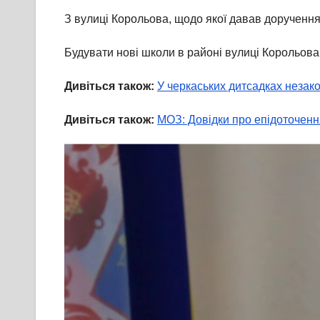
З вулиці Корольова, щодо якої давав доручення
Будувати нові школи в районі вулиці Корольов
Дивіться також:
У черкаських дитсадках незак
Дивіться також:
МОЗ: Довідки про епідоточенн