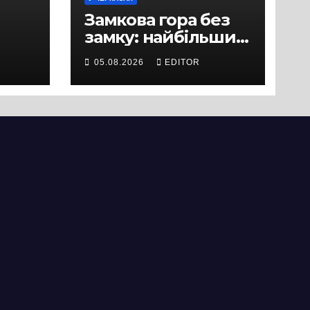
Замкова гора без
замку: найбільший
історичний міф
05.08.2026
EDITOR
Черкас
ли
вряд
ати