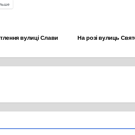
ільше
тлення вулиці Слави
На розі вулиць Свят