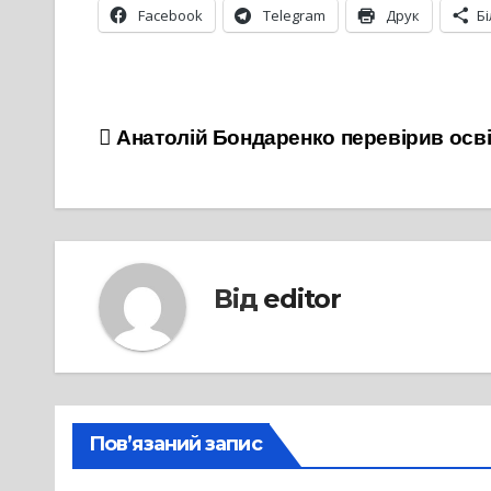
Facebook
Telegram
Друк
Б
Навігація
Анатолій Бондаренко перевірив осві
записів
Від
editor
Пов’язаний запис