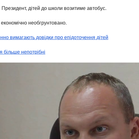
 Президент, дітей до школи возитиме автобус.
а економічно необгрунтовано.
онно вимагають довідки про епідоточення дітей
я більше непотрібні