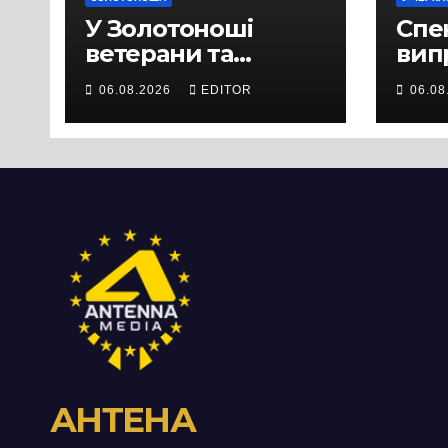
У Золотоноші
Спек
ветерани та
вип
місцеві жителі
міц
06.08.2026
EDITOR
06.08
вийшли на
люд
протест до стін
Чер
підприємства ТОВ
«Омега Три», що
займається
виробництвом
м’яса птиці
АНТЕНА