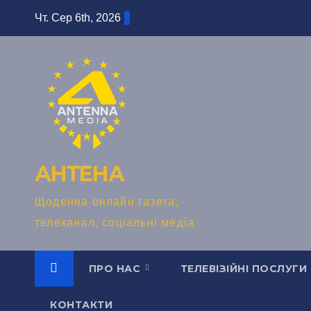
Перейти
Чт. Сер 6th, 2026
до
вмісту
АНТЕНА
Щоденна онлайн газета,
телеканал, соціальні медіа
ПРО НАС
ТЕЛЕВІЗІЙНІ ПОСЛУГИ
КОНТАКТИ