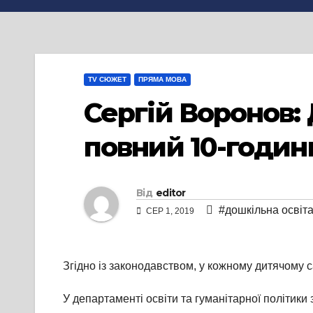
TV СЮЖЕТ
ПРЯМА МОВА
Сергій Воронов:
повний 10-годин
Від
editor
#дошкільна освіт
СЕР 1, 2019
Згідно із законодавством, у кожному дитячому 
У департаменті освіти та гуманітарної політики