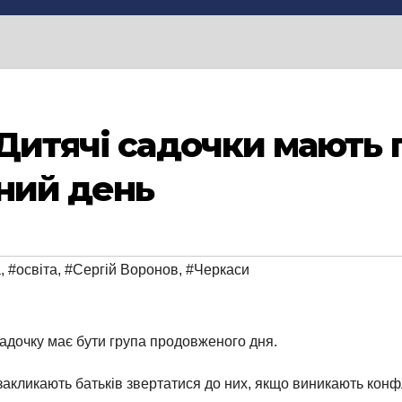
 Дитячі садочки мають
ний день
а
,
#освіта
,
#Сергій Воронов
,
#Черкаси
садочку має бути група продовженого дня.
 закликають батьків звертатися до них, якщо виникають конф