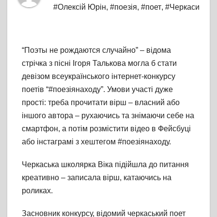
#Олексій Юрін
,
#поезія
,
#поет
,
#Черкаси
“Поэты не рождаются случайно” – відома
стрічка з пісні Ігоря Талькова могла б стати
девізом всеукраїнського інтернет-конкурсу
поетів “#поезіянаходу”. Умови участі дуже
прості: треба прочитати вірш – власний або
іншого автора – рухаючись та знімаючи себе на
смартфон, а потім розмістити відео в Фейсбуці
або інстаграмі з хештегом #поезіянаходу.
Черкаська школярка Віка підійшла до питання
креативно – записала вірш, катаючись на
роликах.
Засновник конкурсу, відомий черкаський поет