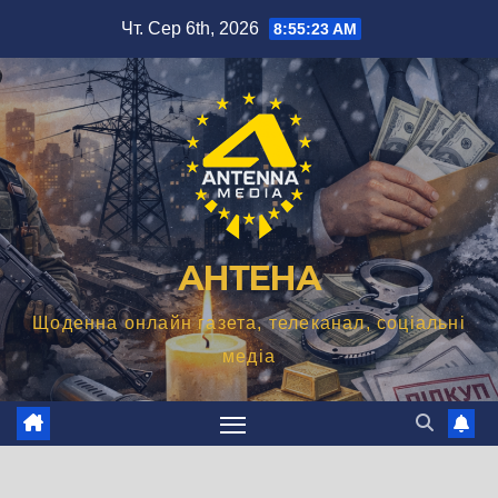
Перейти
Чт. Сер 6th, 2026
8:55:24 AM
до
вмісту
АНТЕНА
Щоденна онлайн газета, телеканал, соціальні
медіа