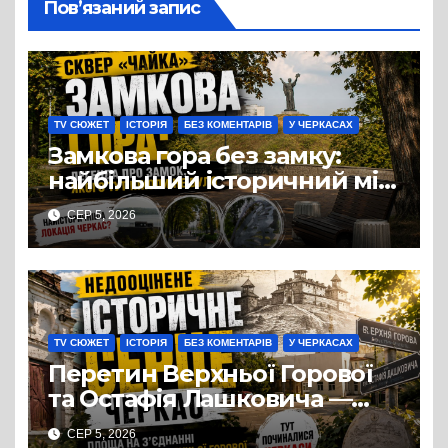
Пов’язаний запис
TV СЮЖЕТ
ІСТОРІЯ
БЕЗ КОМЕНТАРІВ
У ЧЕРКАСАХ
Замкова гора без замку:
найбільший історичний міф
Черкас
СЕР 5, 2026
TV СЮЖЕТ
ІСТОРІЯ
БЕЗ КОМЕНТАРІВ
У ЧЕРКАСАХ
Перетин Верхньої Горової
та Остафія Лашковича —
історичне серце Черкас.
СЕР 5, 2026