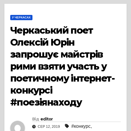
У ЧЕРКАСАХ
Черкаський поет
Олексій Юрін
запрошує майстрів
рими взяти участь у
поетичному інтернет-
конкурсі
#поезіянаходу
Від
editor
#конкурс
,
СЕР 12, 2019