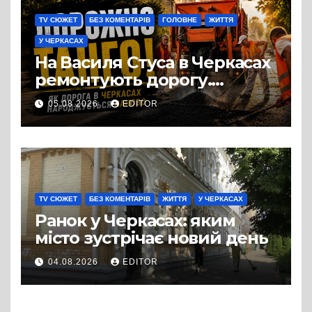
TV СЮЖЕТ
БЕЗ КОМЕНТАРІВ
ГОЛОВНЕ
ЖИТТЯ
У ЧЕРКАСАХ
На Василя Стуса в Черкасах
ремонтують дорогу.
Роботи ведуться на ділянці
05.08.2026
EDITOR
від провулка Івана Сірка до
вулиці Надпільної
TV СЮЖЕТ
БЕЗ КОМЕНТАРІВ
ЖИТТЯ
У ЧЕРКАСАХ
Ранок у Черкасах: яким
місто зустрічає новий день
04.08.2026
EDITOR