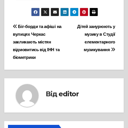
Навігація
Біг-борди та афіші на
Дітей занурюють у
вулицях Черкас
музику в Студії
записів
закликають містян
елементарного
відмовитись від ІНН та
музикування
біометрики
Від
editor