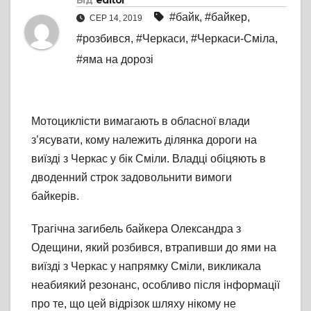
Від
editor
#байк
,
#байкер
,
СЕР 14, 2019
#розбився
,
#Черкаси
,
#Черкаси-Сміла
,
#яма на дорозі
Мотоциклісти вимагають в обласної влади
з’ясувати, кому належить ділянка дороги на
виїзді з Черкас у бік Сміли. Владці обіцяють в
дводенний строк задовольнити вимоги
байкерів.
Трагічна загибель байкера Олександра з
Одещини, який розбився, втрапивши до ями на
виїзді з Черкас у напрямку Сміли, викликала
неабиякий резонанс, особливо після інформації
про те, що цей відрізок шляху нікому не