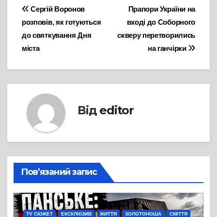
Навігація
Сергій Воронов
Прапори України на
розповів, як готуються
вході до Соборного
записів
до святкування Дня
скверу перетворились
міста
на ганчірки
Від
editor
Пов’язаний запис
TV СЮЖЕТ
ЕКСКЛЮЗИВ
ЖИТТЯ
ЗОЛОТОНОША
СМІТТЯ