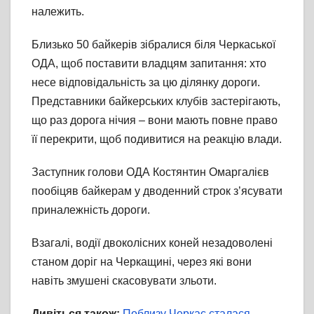
належить.
Близько 50 байкерів зібралися біля Черкаської
ОДА, щоб поставити владцям запитання: хто
несе відповідальність за цю ділянку дороги.
Представники байкерських клубів застерігають,
що раз дорога нічия – вони мають повне право
її перекрити, щоб подивитися на реакцію влади.
Заступник голови ОДА Костянтин Омаргалієв
пообіцяв байкерам у дводенний строк з’ясувати
приналежність дороги.
Взагалі, водії двоколісних коней незадоволені
станом доріг на Черкащині, через які вони
навіть змушені скасовувати зльоти.
Дивіться також:
Поблизу Черкас сталася