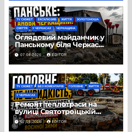
TV СЮЖЕТ
ЕКСКЛЮЗИВ
ЖИТТЯ
ЗОЛОТОНОША
СМІТТЯ
У ЧЕРКАСАХ
ЧЕРКАЩИНА
Оглядовий майданчик у
Панському біля Черкас
перетворився на занедбане
07.08.2026
EDITOR
сміттєзвалище
TV СЮЖЕТ
БЕЗ КОМЕНТАРІВ
ГОЛОВНЕ
ЖИТТЯ
У ЧЕРКАСАХ
Ремонт теплотраси на
вулиці Святотроїцькій
затягнувся порівняно із
07.08.2026
EDITOR
запланованими термінами.