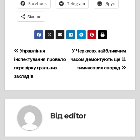
Facebook
Telegram
Друк
Більше
Навігація
Управління
У Черкасах найближчим
інспектування провело
часом демонтують ще 11
записів
перевірку гральних
тимчасових споруд
закладів
Від
editor