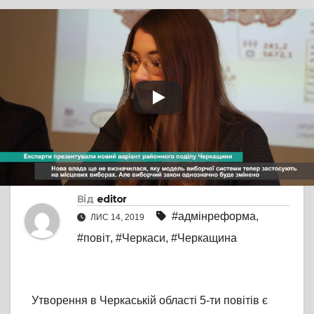
TV СЮЖЕТ
ПРЯМА МОВА
Експерти
презентували новий
варіант районного
поділу Черкащини
Від
editor
#адмінреформа
,
ЛИС 14, 2019
#повіт
,
#Черкаси
,
#Черкащина
Утворення в Черкаській області 5-ти повітів є