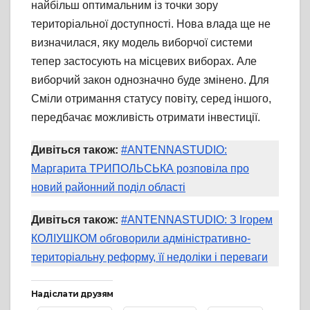
найбільш оптимальним із точки зору
територіальної доступності. Нова влада ще не
визначилася, яку модель виборчої системи
тепер застосують на місцевих виборах. Але
виборчий закон однозначно буде змінено. Для
Сміли отримання статусу повіту, серед іншого,
передбачає можливість отримати інвестиції.
Дивіться також:
#ANTENNASTUDIO:
Маргарита ТРИПОЛЬСЬКА розповіла про
новий районний поділ області
Дивіться також:
#ANTENNASTUDIO: З Ігорем
КОЛІУШКОМ обговорили адміністративно-
територіальну реформу, її недоліки і переваги
Надіслати друзям