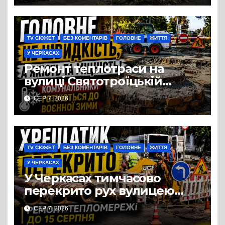
TV СЮЖЕТ
БЕЗ КОМЕНТАРІВ
ГОЛОВНЕ
ЖИТТЯ
У ЧЕРКАСАХ
Ремонт теплотраси на
вулиці Святотроїцькій
затягнувся порівняно із
СЕР 7, 2026
запланованими термінами.
Вулицю досі не відкрили
для руху
TV СЮЖЕТ
БЕЗ КОМЕНТАРІВ
ГОЛОВНЕ
ЖИТТЯ
У ЧЕРКАСАХ
У Черкасах тимчасово
перекрито рух вулицею
Хрещатик на перехресті з
СЕР 7, 2026
Грушевського через ремонт