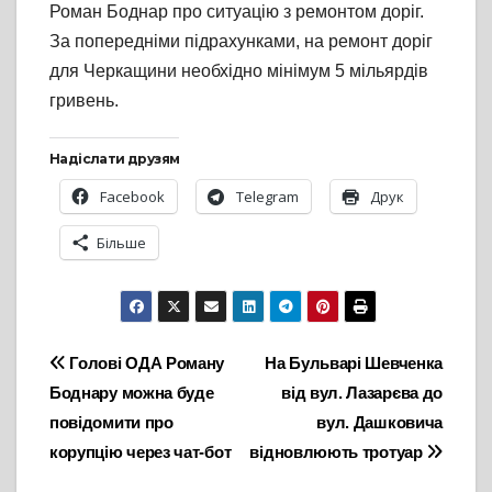
Роман Боднар про ситуацію з ремонтом доріг.
За попередніми підрахунками, на ремонт доріг
для Черкащини необхідно мінімум 5 мільярдів
гривень.
Надіслати друзям
Facebook
Telegram
Друк
Більше
Навігація
Голові ОДА Роману
На Бульварі Шевченка
Боднару можна буде
від вул. Лазарєва до
записів
повідомити про
вул. Дашковича
корупцію через чат-бот
відновлюють тротуар