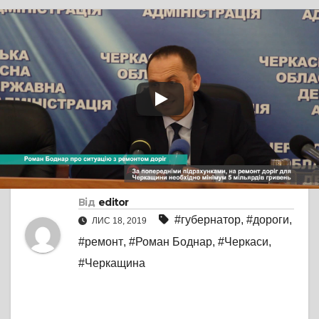
TV СЮЖЕТ
ПРЯМА МОВА
Роман Боднар про
ситуацію з ремонтом
доріг на Черкащині:
потрібно 5 мільярдів
Від
editor
#губернатор
,
#дороги
,
ЛИС 18, 2019
#ремонт
,
#Роман Боднар
,
#Черкаси
,
#Черкащина