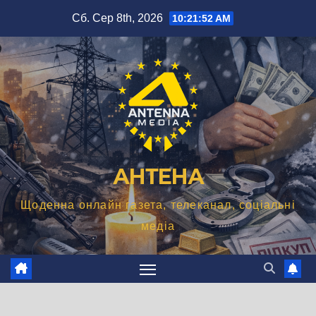
Перейти
Сб. Сер 8th, 2026
10:21:53 AM
до
вмісту
АНТЕНА
Щоденна онлайн газета, телеканал, соціальні
медіа