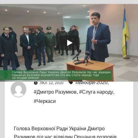
TV СЮЖЕТ
ГОЛОВНЕ
Дмитро Разумков у
Черкасах розповів про
партійне будівництво
Від
editor
#вибори-2020
,
ЛЮТ 12, 2020
#Дмитро Разумков
,
#Слуга народу
,
#Черкаси
Голова Верховної Ради України Дмитро
Разумков під час відвідин Оршанця розповів