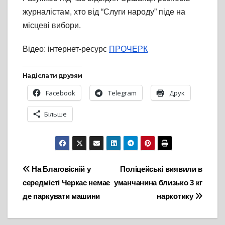
журналістам, хто від “Слуги народу” піде на
місцеві вибори.
Відео: інтернет-ресурс
ПРОЧЕРК
Надіслати друзям
Facebook
Telegram
Друк
Більше
Навігація
На Благовісній у
Поліцейські виявили в
середмісті Черкас немає
уманчанина близько 3 кг
записів
де паркувати машини
наркотику