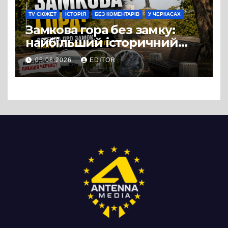
TV СЮЖЕТ
ІСТОРІЯ
БЕЗ КОМЕНТАРІВ
У ЧЕРКАСАХ
Замкова гора без замку:
найбільший історичний
міф Черкас
05.08.2026
EDITOR