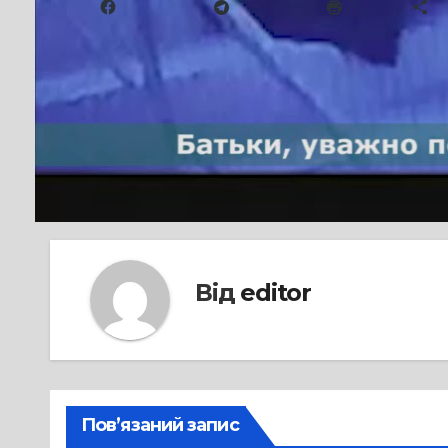
Facebook
Telegram
Друк
Б
Навігація
Євроклуб «Ми – разом!» розширює 
смілянських ліцеїстів
записів
Від
editor
Пов’язаний запис