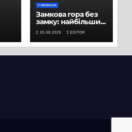
У ЧЕРКАСАХ
Замкова гора без
замку: найбільший
історичний міф
05.08.2026
EDITOR
Черкас
ли
вряд
ати