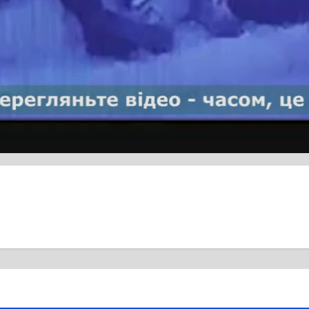
ільше
кордони для
На Благовісній 