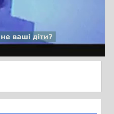
у середмісті Черкас немає де паркувати
машини