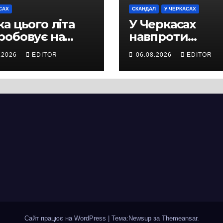
САХ
СКАНДАЛ
У ЧЕРКАСАХ
а цього літа
У Черкасах
робовує на
навпроти
ність не лише
будівництва
.2026
EDITOR
06.08.2026
EDITOR
ей, а й дороги
нового
кас
супермаркету
VARUS на
проспекті
Перемоги всох
дерева. І це на
чи можна назв
випадковістю
Сайт працює на WordPress
|
Тема:Newsup за
Themeansar
.