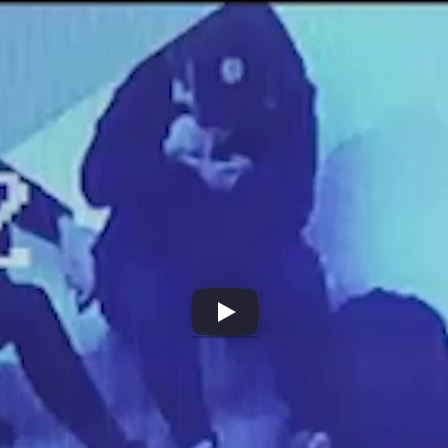
юбава» підлітки вжива
нальний корпус
,
#поліція
,
#Черкаси
 своїй сторінці у Фейсбук.
ці кадри – чи не ваша дитина потрапила у поле зору камер