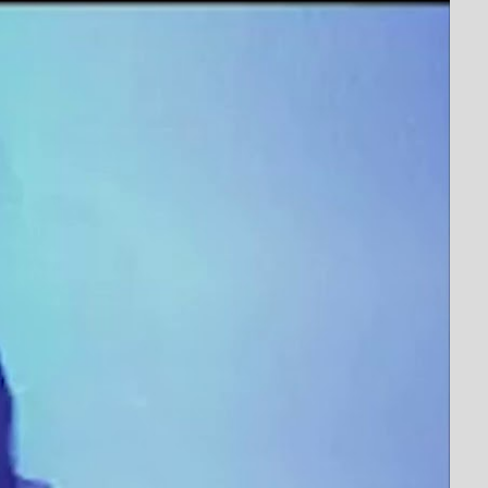
ють наркотики та
и?