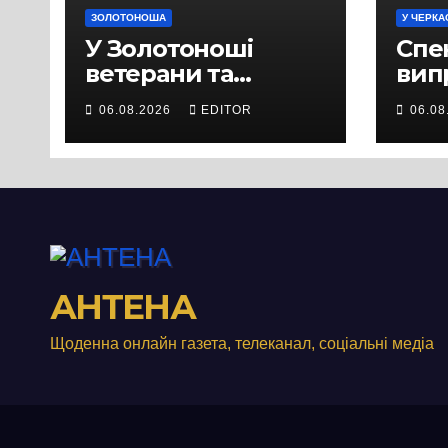
ЗОЛОТОНОША
У ЧЕРКА
У Золотоноші
Спек
ветерани та
вип
місцеві жителі
міц
06.08.2026
EDITOR
06.08
вийшли на
люд
протест до стін
Чер
підприємства ТОВ
«Омега Три», що
займається
виробництвом
м’яса птиці
АНТЕНА
Щоденна онлайн газета, телеканал, соціальні медіа