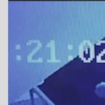
Поруч із ТРЦ «Л
стріляють
Від
editor
#любава
,
#Націо
ЛЮТ 14, 2020
Відео оприлюднив нацкорпусівець Ян Антонюк на
Черкаським батькам варто уважно переглянути 
Реакція поліції поки невідома.
Надіслати друзям