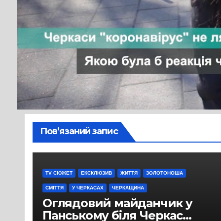
записів
Від
editor
Пов’язаний запис
TV СЮЖЕТ
ЕКСКЛЮЗИВ
ЖИТТЯ
ЗОЛОТОНОША
СМІТТЯ
У ЧЕРКАСАХ
ЧЕРКАЩИНА
Оглядовий майданчик у
Панському біля Черкас