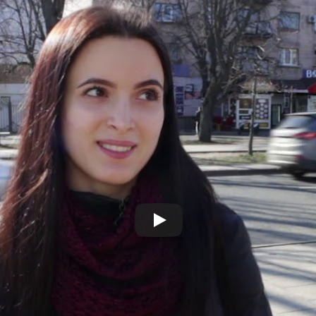
вірус не лякає
вання
,
#коронавірус
,
#Черкаси
,
#Черкащани
них із Китаю доправили б до Черкас? Опитування
ільше
 із Китаю перебувають
Ви