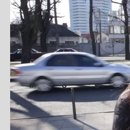
Черкащан корона
Від
editor
#вуличне опиту
ЛЮТ 21, 2020
Якою була б реакція черкащан, якби евакуйова
Надіслати друзям
Facebook
Telegram
Друк
Б
Навігація
Олег Стадник: Усі прибулі до Черкас
під наглядом