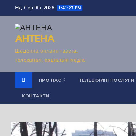
Перейти
Нд. Сер 9th, 2026
1:41:28 PM
до
вмісту
АНТЕНА
Щоденна онлайн газета,
телеканал, соціальні медіа
ПРО НАС
ТЕЛЕВІЗІЙНІ ПОСЛУГИ
КОНТАКТИ
TV СЮЖЕТ
ГРОМАДСЬКА ДУМКА