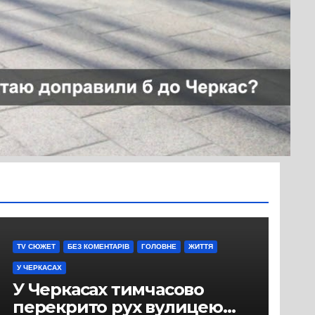
TV СЮЖЕТ
БЕЗ КОМЕНТАРІВ
ГОЛОВНЕ
ЖИТТЯ
У ЧЕРКАСАХ
У Черкасах тимчасово
перекрито рух вулицею