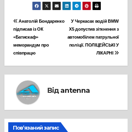
Навігація
Анатолій Бондаренко
У Черкасах водій BMW
підписав із ОК
X5 допустив зіткнення з
записів
«Батискаф»
автомобілем патрульної
меморандум про
поліції. ПОЛІЦЕЙСЬКІ У
співпрацю
ЛІКАРНІ
Від
antenna
Пов’язаний запис