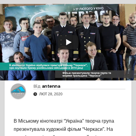
TV СЮЖЕТ
У Черкасах
презентували
художній фільм
“Черкаси”
Від
antenna
ЛЮТ 28, 2020
В Міському кінотеатрі “Україна” творча група
презентувала художній фільм “Черкаси”. На