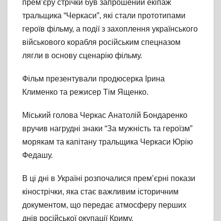
прем’єру стрічки був запрошений екіпаж
тральщика “Черкаси”, які стали прототипами
героїв фільму, а події з захоплення українського
військового корабля російським спецназом
лягли в основу сценарію фільму.
Фільм презентували продюсерка Ірина
Клименко та режисер Тім Ященко.
Міський голова Черкас Анатолій Бондаренко
вручив нагрудні знаки “За мужність та героїзм”
морякам та капітану тральщика Черкаси Юрію
Федашу.
В ці дні в Україні розпочалися прем’єрні покази
кінострічки, яка стає важливим історичним
документом, що передає атмосферу перших
днів російської окупації Криму.