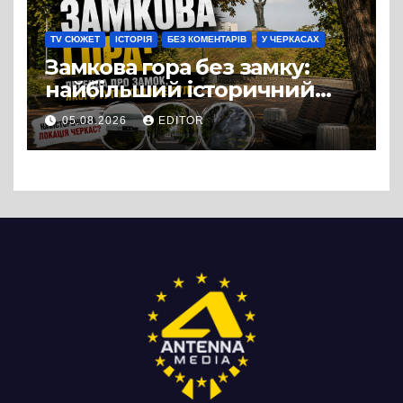
TV СЮЖЕТ
ІСТОРІЯ
БЕЗ КОМЕНТАРІВ
У ЧЕРКАСАХ
Замкова гора без замку:
найбільший історичний
міф Черкас
05.08.2026
EDITOR