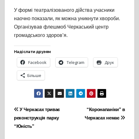
У формі театралізованого дійства учасники
наочно показали, як можна уникнути хвороби.
Організував флешмоб Черкаський центр
громадського здоров’я.
Надіслати друзям
Facebook
Telegram
Друк
Більше
Навігація
У Черкасах триває
“Коронапаніки” в
реконструкція парку
Черкасах немає
записів
“Юність”