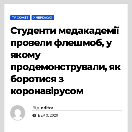
TV СЮЖЕТ
У ЧЕРКАСАХ
Студенти медакадемії
провели флешмоб, у
якому
продемонстрували, як
боротися з
коронавірусом
Від
editor
БЕР 3, 2020