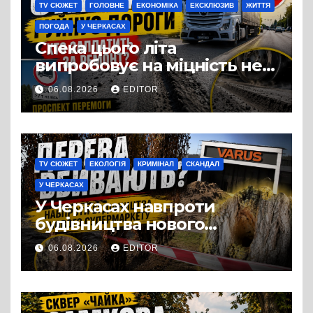
TV СЮЖЕТ
ГОЛОВНЕ
ЕКОНОМІКА
ЕКСКЛЮЗИВ
ЖИТТЯ
ПОГОДА
У ЧЕРКАСАХ
Спека цього літа
випробовує на міцність не
лише людей, а й дороги
06.08.2026
EDITOR
Черкас
TV СЮЖЕТ
ЕКОЛОГІЯ
КРИМІНАЛ
СКАНДАЛ
У ЧЕРКАСАХ
У Черкасах навпроти
будівництва нового
супермаркету VARUS на
06.08.2026
EDITOR
проспекті Перемоги всохли
дерева. І це навряд чи
можна назвати
випадковістю