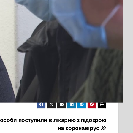
омадського транспорту в Черкасах.
ння.
ь місця в транспорті і не дають змоги в умовах
портом.
 особи поступили в лікарню з підозрою
на коронавірус