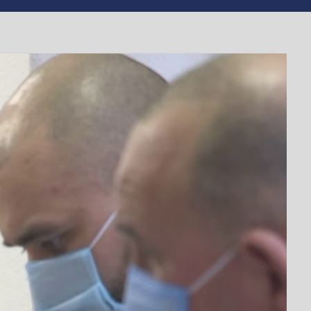
жетних витрат,
ання
ю перевезення