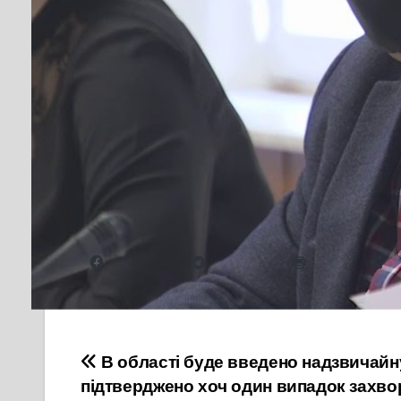
Найбільші дискусії викликало питання долі тра
Перевезення робітників лікарень, соціальної 
Деякі члени виконкому запропонували відмінити 
обмеженої кількості пасажирів скористатися н
Міська рада закликає пенсіонерів залишатися д
Запис засідання виконкому наживо без купюр.
Надіслати друзям
Facebook
Telegram
Друк
Б
Навігація
В області буде введено надзвичайн
підтверджено хоч один випадок захво