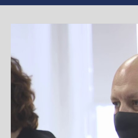
ЕПІДЕМІЯ КОРОНАВІРУСУ
Виконком розгля
заборону роботи
гіпермаркету “Е
Черкащан в умов
Від
antenna
#виконком
,
#гр
БЕР 18, 2020