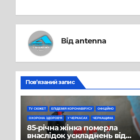
записів
Від
antenna
Пов’язаний запис
TV СЮЖЕТ
ЕПІДЕМІЯ КОРОНАВІРУСУ
ОФІЦІЙНО
ОХОРОНА ЗДОРОВ'Я
У ЧЕРКАСАХ
ЧЕРКАЩИНА
85-річна жінка померла
внаслідок ускладнень від