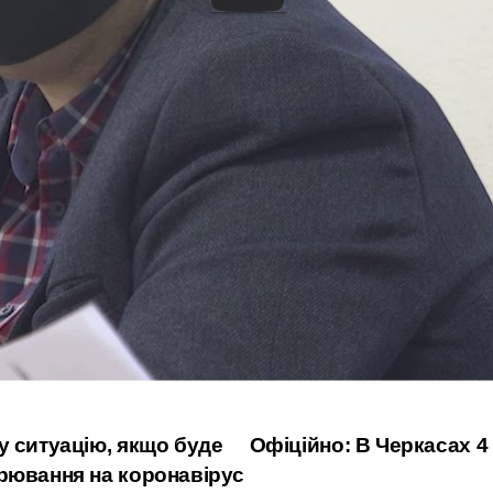
нспортних перевезень. Ймовірна ситуація зупинки роботи гр
сфери та підприємств здійснюватимуть маршрути на замовле
пільги пенсіонерам на період епідемії, так як вони займают
им людям, що поспішають добратися на роботу.
ома і без необхідності не користуватися громадським транс
ільше
у ситуацію, якщо буде
Офіційно: В Черкасах 4
рювання на коронавірус