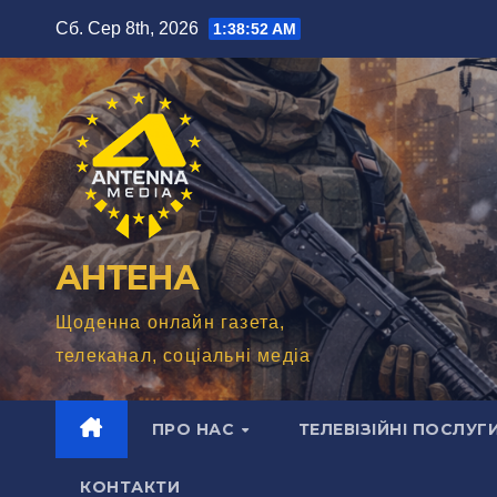
Перейти
Сб. Сер 8th, 2026
1:38:54 AM
до
вмісту
АНТЕНА
Щоденна онлайн газета,
телеканал, соціальні медіа
ПРО НАС
ТЕЛЕВІЗІЙНІ ПОСЛУГ
КОНТАКТИ