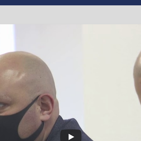
нув перерозподіл бюд
 відкритих ринків, пит
піцентр” та організаці
ах карантину
омадський транспорт
,
#епідемія
,
#карантин
,
#коронавірус