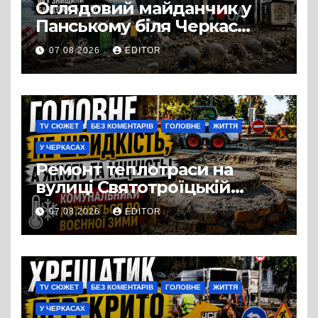
Оглядовий майданчик у
Панському біля Черкас
перетворився на занедбане
07.08.2026
EDITOR
сміттєзвалище
TV СЮЖЕТ
БЕЗ КОМЕНТАРІВ
ГОЛОВНЕ
ЖИТТЯ
У ЧЕРКАСАХ
Ремонт теплотраси на
вулиці Святотроїцькій
затягнувся порівняно із
07.08.2026
EDITOR
запланованими термінами.
Вулицю досі не відкрили
для руху
TV СЮЖЕТ
БЕЗ КОМЕНТАРІВ
ГОЛОВНЕ
ЖИТТЯ
У ЧЕРКАСАХ