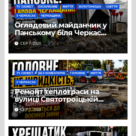
TV СЮЖЕТ
ЕКСКЛЮЗИВ
ЖИТТЯ
ЗОЛОТОНОША
СМІТТЯ
У ЧЕРКАСАХ
ЧЕРКАЩИНА
Оглядовий майданчик у
Панському біля Черкас
перетворився на занедбане
СЕР 7, 2026
сміттєзвалище
TV СЮЖЕТ
БЕЗ КОМЕНТАРІВ
ГОЛОВНЕ
ЖИТТЯ
У ЧЕРКАСАХ
Ремонт теплотраси на
вулиці Святотроїцькій
затягнувся порівняно із
СЕР 7, 2026
запланованими термінами.
Вулицю досі не відкрили
для руху