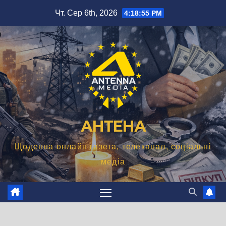
Перейти
Чт. Сер 6th, 2026
4:18:56 PM
до
вмісту
АНТЕНА
Щоденна онлайн газета, телеканал, соціальні
медіа