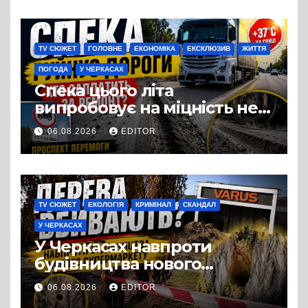
Три», що займається
виробництвом м’яса птиці
TV СЮЖЕТ
ГОЛОВНЕ
ЕКОНОМІКА
ЕКСКЛЮЗИВ
ЖИТТЯ
ПОГОДА
У ЧЕРКАСАХ
Спека цього літа
випробовує на міцність не
лише людей, а й дороги
06.08.2026
EDITOR
Черкас
TV СЮЖЕТ
ЕКОЛОГІЯ
КРИМІНАЛ
СКАНДАЛ
У ЧЕРКАСАХ
У Черкасах навпроти
будівництва нового
супермаркету VARUS на
06.08.2026
EDITOR
проспекті Перемоги всохли