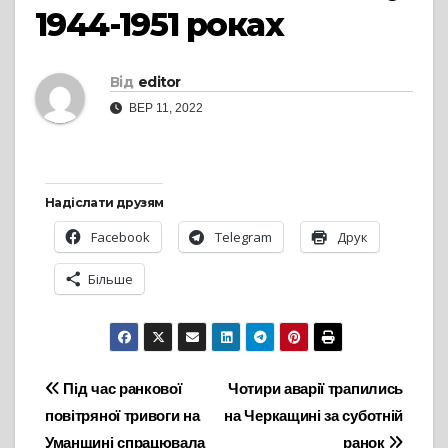
1944-1951 роках
Від
editor
ВЕР 11, 2022
Надіслати друзям
Facebook
Telegram
Друк
Більше
Навігація
Під час ранкової
Чотири аварії трапились
повітряної тривоги на
на Черкащині за суботній
записів
Уманщині спрацювала
ранок