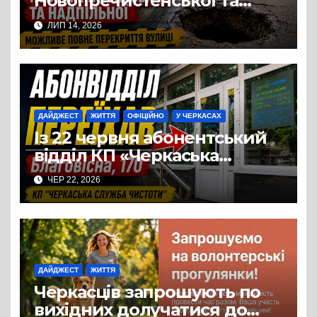
Новопречистенської та
Надпільної просів асфальт
ЛИП 14, 2026
над теплотрасою
ДАЙДЖЕСТ
ЖИТТЯ
ОФІЦІЙНО
У ЧЕРКАСАХ
Із 22 червня абонентський
відділ КП «Черкаська
служба чистоти» працює за
ЧЕР 22, 2026
новою адресою: вул.
Благовісна, 170
ДАЙДЖЕСТ
ЖИТТЯ
Черкасців запрошують по
вихідних долучатися до