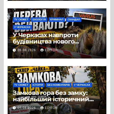
TV СЮЖЕТ
ЕКОЛОГІЯ
КРИМІНАЛ
СКАНДАЛ
У ЧЕРКАСАХ
У Черкасах навпроти
будівництва нового
супермаркету VARUS на
06.08.2026
EDITOR
проспекті Перемоги всохли
дерева. І це навряд чи
можна назвати
випадковістю
TV СЮЖЕТ
ІСТОРІЯ
БЕЗ КОМЕНТАРІВ
У ЧЕРКАСАХ
Замкова гора без замку:
найбільший історичний
міф Черкас
05.08.2026
EDITOR