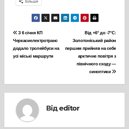
Більше
Навігація
З 6 січня КП
Від +6° до -7°С:
Черкасиелектротранс
Золотоніський район
записів
додало тролейбуси на
першим прийняв на себе
усі міські маршрути
арктичне повітря з
північного сходу —
синоптики
Від
editor