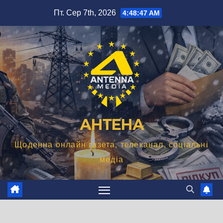
Перейти
Пт. Сер 7th, 2026
4:48:47 AM
до
вмісту
АНТЕНА
Щоденна онлайн газета, телеканал, соціальні
медіа