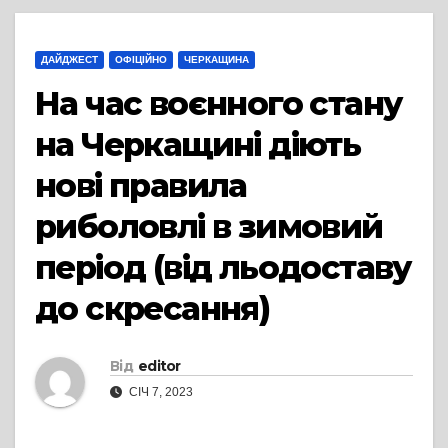
ДАЙДЖЕСТ
ОФІЦІЙНО
ЧЕРКАЩИНА
На час воєнного стану
на Черкащині діють
нові правила
риболовлі в зимовий
період (від льодоставу
до скресання)
Від
editor
СІЧ 7, 2023