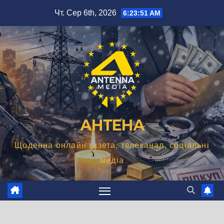
Перейти
Чт. Сер 6th, 2026
6:23:52 AM
до
вмісту
АНТЕНА
Щоденна онлайн газета, телеканал, соціальні
медіа