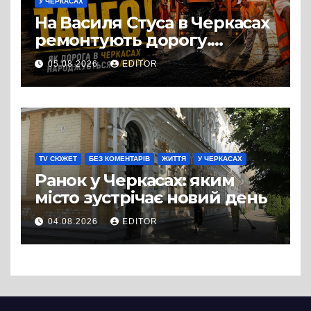
У ЧЕРКАСАХ
На Василя Стуса в Черкасах
ремонтують дорогу.
Роботи ведуться на ділянці
05.08.2026
EDITOR
від провулка Івана Сірка до
вулиці Надпільної
TV СЮЖЕТ
БЕЗ КОМЕНТАРІВ
ЖИТТЯ
У ЧЕРКАСАХ
Ранок у Черкасах: яким
місто зустрічає новий день
04.08.2026
EDITOR