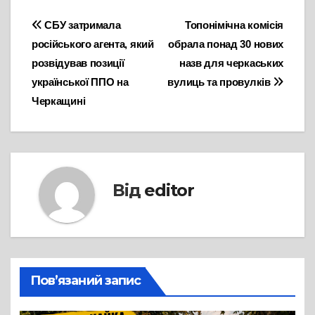
Навігація
СБУ затримала
Топонімічна комісія
російського агента, який
обрала понад 30 нових
записів
розвідував позиції
назв для черкаських
української ППО на
вулиць та провулків
Черкащині
Від
editor
Пов’язаний запис