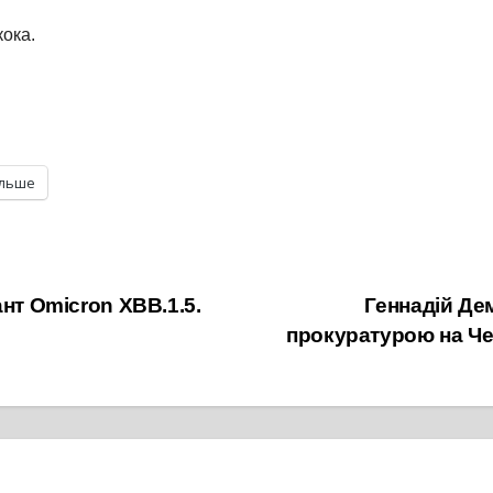
кока.
ільше
нт Omicron XBB.1.5.
Геннадій Де
прокуратурою на Че