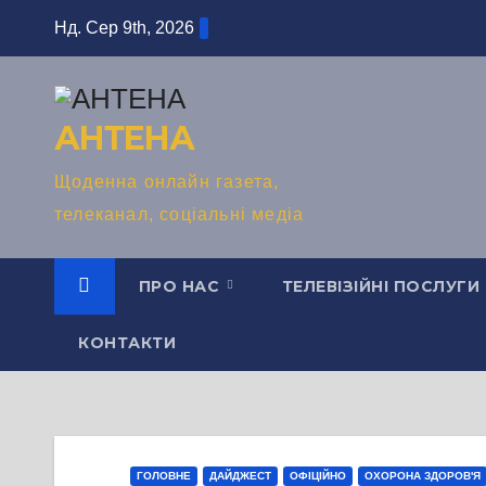
Перейти
Нд. Сер 9th, 2026
до
вмісту
АНТЕНА
Щоденна онлайн газета,
телеканал, соціальні медіа
ПРО НАС
ТЕЛЕВІЗІЙНІ ПОСЛУГИ
КОНТАКТИ
ГОЛОВНЕ
ДАЙДЖЕСТ
ОФІЦІЙНО
ОХОРОНА ЗДОРОВ'Я