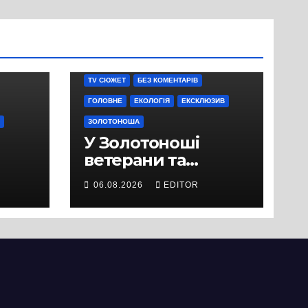
TV СЮЖЕТ
БЕЗ КОМЕНТАРІВ
ГОЛОВНЕ
ЕКОЛОГІЯ
ЕКСКЛЮЗИВ
ЗОЛОТОНОША
У Золотоноші
ветерани та
місцеві жителі
06.08.2026
EDITOR
вийшли на
протест до стін
підприємства ТОВ
«Омега Три», що
займається
виробництвом
м’яса птиці