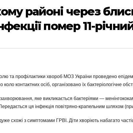
ому районі через бли
нфекції помер 11-річни
олю та профілактики хвороб МОЗ України проведено епідемі
о коло контактних осіб, організовано їх бактеріологічне об
 захворювання, яке викликається бактеріями — менінгокока
 Передається ця інфекція повітряно-крапельним шляхом (при 
 дуже схожі з симптомами ГРВІ. Діти хворіють набагато часті