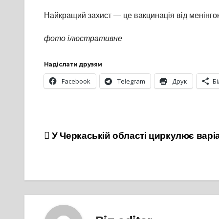
Найкращий захист — це вакцинація від менінго
фото ілюстративне
Надіслати друзям
Facebook
Telegram
Друк
Б
Навігація
У Черкаській області циркулює варіа
записів