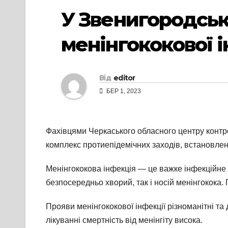
У Звенигородськ
менінгококової і
Від
editor
БЕР 1, 2023
Фахівцями Черкаського обласного центру контр
комплекс протиепідемічних заходів, встановлен
Менінгококова інфекція — це важке інфекційне
безпосередньо хворий, так і носій менінгокока.
Прояви менінгококової інфекції різноманітні та
лікуванні смертність від менінгіту висока.