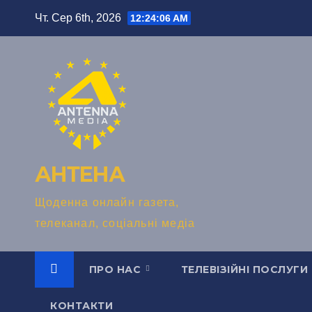
Перейти
Чт. Сер 6th, 2026
12:24:07 AM
до
вмісту
АНТЕНА
Щоденна онлайн газета,
телеканал, соціальні медіа
ПРО НАС
ТЕЛЕВІЗІЙНІ ПОСЛУГИ
КОНТАКТИ