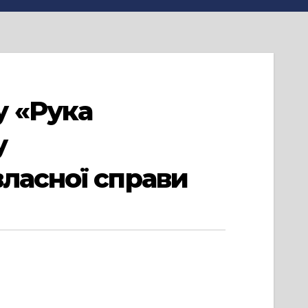
у «Рука
у
власної справи