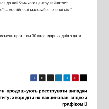
ися до найближчого центру зайнятості.
ої самостійності малозабезпеченої сім’ї:
иємець протягом 30 календарних днів з дати
ині продовжують реєструвати випадки
иту: хворі діти не вакциновані згідно з
графіком