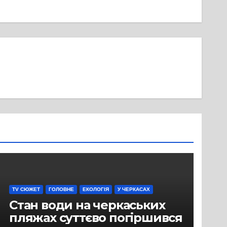
TV СЮЖЕТ
ГОЛОВНЕ
ЕКОЛОГІЯ
У ЧЕРКАСАХ
Стан води на черкаських
пляжах суттєво погіршився