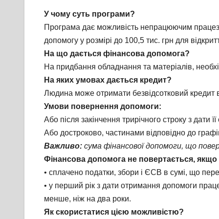
У чому суть програми?
Програма дає можливість непрацюючим працезда
допомогу у розмірі до 100,5 тис. грн для відкри
На що дається фінансова допомога?
На придбання обладнання та матеріалів, необхі
На яких умовах дається кредит?
Людина може отримати безвідсотковий кредит в
Умови повернення допомоги:
Або після закінчення трирічного строку з дати ї
Або достроково, частинами відповідно до графі
Важливо:
сума фінансової допомоги, що повер
Фінансова допомога не повертається, якщо
• сплачено податки, збори і ЄСВ в сумі, що пе
• у перший рік з дати отримання допомоги прац
менше, ніж на два роки.
Як скористатися цією можливістю?