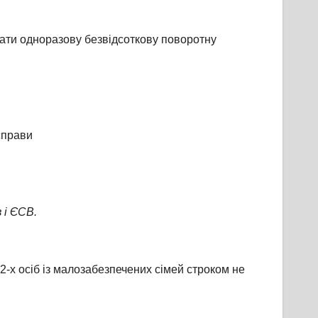
ати одноразову безвідсоткову поворотну
справи
 і ЄСВ.
-х осіб із малозабезпечених сімей строком не