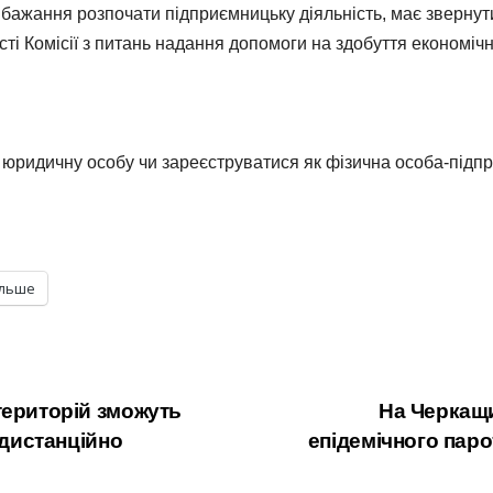
бажання розпочати підприємницьку діяльність, має звернут
ті Комісії з питань надання допомоги на здобуття економічн
юридичну особу чи зареєструватися як фізична особа-підпр
ільше
територій зможуть
На Черкащ
 дистанційно
епідемічного парот