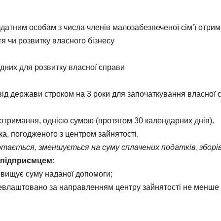
тним особам з числа членів малозабезпеченої сім’ї отрим
ття чи розвитку власного бізнесу
дних для розвитку власної справи
ід держави строком на 3 роки для започаткування власної 
ї отримання, однією сумою (протягом 30 календарних днів).
ка, погодженого з центром зайнятості.
тається, зменшується на суму сплачених податків, зборів
 підприємцем:
ревищує суму наданої допомоги;
евлаштовано за направленням центру зайнятості не менше 2