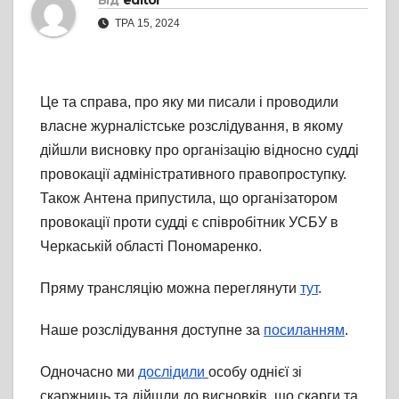
Від
editor
ТРА 15, 2024
Це та справа, про яку ми писали і проводили
власне журналістське розслідування, в якому
дійшли висновку про організацію відносно судді
провокації адміністративного правопроступку.
Також Антена припустила, що організатором
провокації проти судді є співробітник УСБУ в
Черкаській області Пономаренко.
Пряму трансляцію можна переглянути
тут
.
Наше розслідування доступне за
посиланням
.
Одночасно ми
дослідили
особу однієї зі
скаржниць та дійшли до висновків, що скарги та