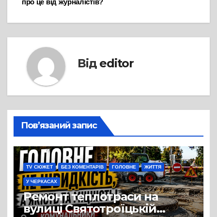
про це від журналістів?
Від
editor
Пов’язаний запис
TV СЮЖЕТ
БЕЗ КОМЕНТАРІВ
ГОЛОВНЕ
ЖИТТЯ
У ЧЕРКАСАХ
Ремонт теплотраси на
вулиці Святотроїцькій