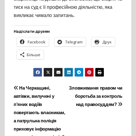
тиск на суд є її професійною діяльністю, яка
викликає чимало запитань.
Надіслати друзям
Facebook
Telegram
Друк
Більше
Навігація
На Черкащині,
Зловживання правом чи
автівки, вилучені у
боротьба за контроль
записів
п’яних водіїв
над правосуддям?
повертають власникам,
а патрульна поліція
приховує інформацію