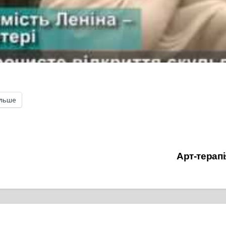
ільше
Арт-терап