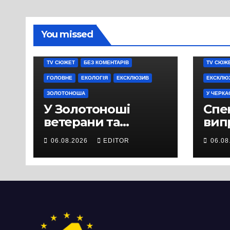
You missed
TV СЮЖЕТ
БЕЗ КОМЕНТАРІВ
TV СЮЖ
ГОЛОВНЕ
ЕКОЛОГІЯ
ЕКСКЛЮЗИВ
ЕКСКЛЮ
ЗОЛОТОНОША
У ЧЕРКА
У Золотоноші
Спек
ветерани та
вип
місцеві жителі
міц
06.08.2026
EDITOR
06.08
вийшли на
люд
протест до стін
Чер
підприємства ТОВ
«Омега Три», що
займається
виробництвом
м’яса птиці