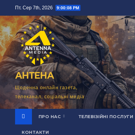
Перейти
Пт. Сер 7th, 2026
9:00:10 PM
до
вмісту
АНТЕНА
Щоденна онлайн газета,
телеканал, соціальні медіа
ПРО НАС
ТЕЛЕВІЗІЙНІ ПОСЛУГИ
КОНТАКТИ