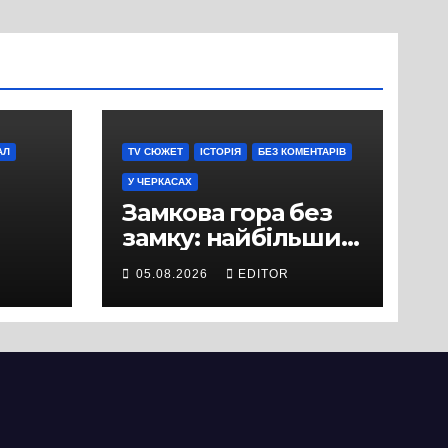
АЛ
TV СЮЖЕТ
ІСТОРІЯ
БЕЗ КОМЕНТАРІВ
У ЧЕРКАСАХ
Замкова гора без
замку: найбільший
історичний міф
05.08.2026
EDITOR
Черкас
ли
вряд
ати