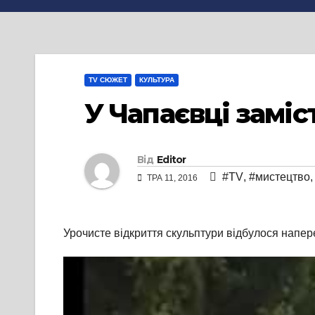
TV СЮЖЕТ
КУЛЬТУРА
У Чапаєвці заміс
Від
Editor
#TV
,
#мистецтво
ТРА 11, 2016
Урочисте відкриття скульптури відбулося напере