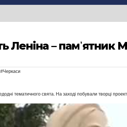
ть Леніна – пам᾽ятник 
,
#Черкаси
додні тематичного свята. На заході побували творці проекту