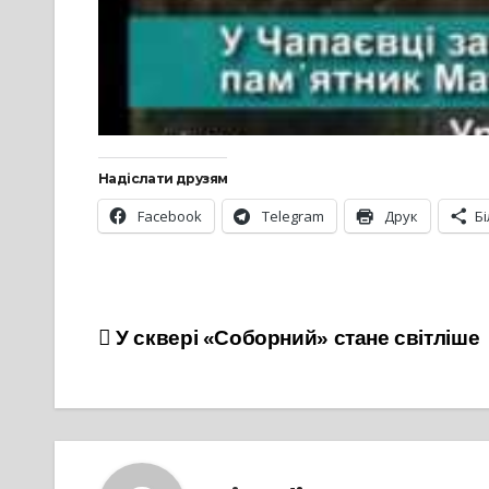
Надіслати друзям
Facebook
Telegram
Друк
Б
Навігація
У сквері «Соборний» стане світліше
записів