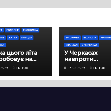
ЕТ
ГОЛОВНЕ
ЕКОНОМІКА
ЗИВ
ЖИТТЯ
ПОГОДА
TV СЮЖЕТ
ЕКОЛОГІЯ
КРИМІН
САХ
СКАНДАЛ
У ЧЕРКАСАХ
а цього літа
У Черкасах
робовує на
навпроти
ність не лише
будівництва
.2026
EDITOR
06.08.2026
EDITOR
ей, а й дороги
нового
кас
супермаркету
VARUS на
проспекті
Перемоги всох
дерева. І це на
чи можна назв