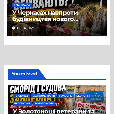
У ЧЕРКАСАХ
У Черкасах навпроти
будівництва нового
супермаркету VARUS на
СЕР 6, 2026
проспекті Перемоги всохли
дерева. І це навряд чи
можна назвати
випадковістю
You missed
TV СЮЖЕТ
БЕЗ КОМЕНТАРІВ
ГОЛОВНЕ
ЕКОЛОГІЯ
ЕКСКЛЮЗИВ
ЗОЛОТОНОША
У Золотоноші ветерани та