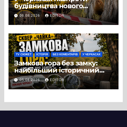
будівництва нового
супермаркету VARUS на
06.08.2026
EDITOR
проспекті Перемоги всохли
дерева. І це навряд чи
можна назвати
випадковістю
TV СЮЖЕТ
ІСТОРІЯ
БЕЗ КОМЕНТАРІВ
У ЧЕРКАСАХ
Замкова гора без замку:
найбільший історичний
міф Черкас
05.08.2026
EDITOR