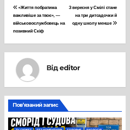
Навігація
«Життя побратима
З вересня у Смілі стане
важливіше за твоє», —
на три дитсадочки й
записів
військовослужбовець на
одну школу менше
позивний Скіф
Від
editor
Пов’язаний запис
TV СЮЖЕТ
БЕЗ КОМЕНТАРІВ
ГОЛОВНЕ
ЕКОЛОГІЯ