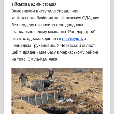
військова адміністрація.
Замовником виступило Управління
капітального будівництва Черкаської ОДА, яке
без тендеру визначило генпідрядника —
скандально відому компанію “Ростдорстрой”,
яка має одеські коріння і її
пов’язують
з
Геннадієм Трухановим. У Черкаській області
цей підрядник має базу в Черкаському районі
на трасі Сміла-Кам’янка.