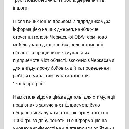
труб, залізобетонних виробів, деревини та
іншого.
Після виникнення проблем із підрядником, за
інформацією наших джерел, найближче
оточення голови Черкаської ОВА терміново
мобілізувало дорожно-будівельні компанії
області та працівників комунальних
підприємств міст області, включно з Черкасами,
для виїзду в зону бойових дій та проведення
робіт, які мала виконувати компанія
“Ростдорстрой”.
Нам стала відома цікава деталь: для стимуляції
працівників залучених підприємств було
обіцяно виплачувати готівкою преміальні по
1000 грн за добу роботи. Цю інформацію на
умовах анонімності нам підтвердили робітники,