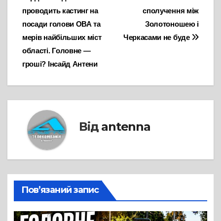
записів
проводить кастинг на
сполучення між
посади голови ОВА та
Золотоношею і
мерів найбільших міст
Черкасами не буде
області. Головне —
гроші? Інсайд Антени
Від
antenna
Пов’язаний запис