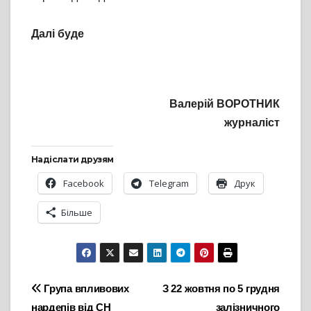
Далі буде
Валерій ВОРОТНИК
журналіст
Надіслати друзям
Facebook
Telegram
Друк
Більше
Навігація
Група впливових
З 22 жовтня по 5 грудня
нардепів від СН
залізничного