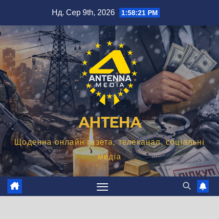
Перейти
Нд. Сер 9th, 2026
1:58:23 PM
до
вмісту
АНТЕНА
Щоденна онлайн газета, телеканал, соціальні
медіа