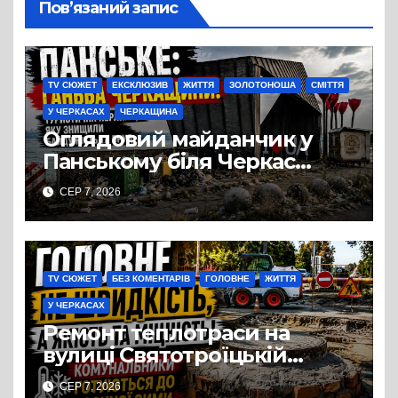
Пов’язаний запис
TV СЮЖЕТ
ЕКСКЛЮЗИВ
ЖИТТЯ
ЗОЛОТОНОША
СМІТТЯ
У ЧЕРКАСАХ
ЧЕРКАЩИНА
Оглядовий майданчик у
Панському біля Черкас
перетворився на занедбане
СЕР 7, 2026
сміттєзвалище
TV СЮЖЕТ
БЕЗ КОМЕНТАРІВ
ГОЛОВНЕ
ЖИТТЯ
У ЧЕРКАСАХ
Ремонт теплотраси на
вулиці Святотроїцькій
затягнувся порівняно із
СЕР 7, 2026