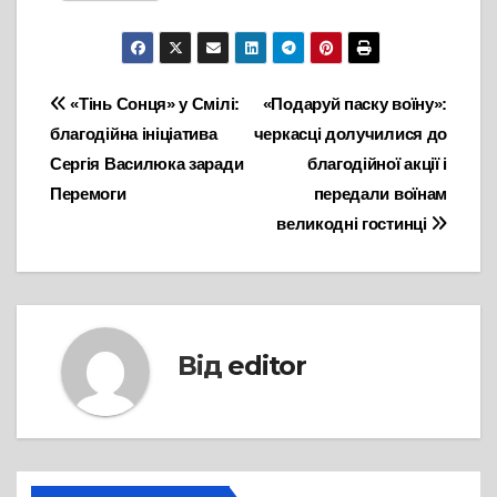
Навігація
«Тінь Сонця» у Смілі:
«Подаруй паску воїну»:
благодійна ініціатива
черкасці долучилися до
записів
Сергія Василюка заради
благодійної акції і
Перемоги
передали воїнам
великодні гостинці
Від
editor