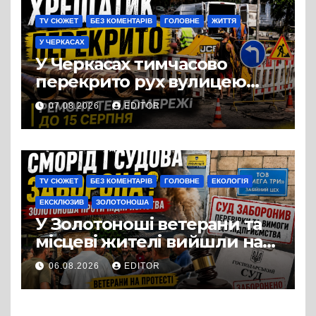
TV СЮЖЕТ
БЕЗ КОМЕНТАРІВ
ГОЛОВНЕ
ЖИТТЯ
У ЧЕРКАСАХ
У Черкасах тимчасово
перекрито рух вулицею
Хрещатик на перехресті з
07.08.2026
EDITOR
Грушевського через
ремонт тепломережі
TV СЮЖЕТ
БЕЗ КОМЕНТАРІВ
ГОЛОВНЕ
ЕКОЛОГІЯ
ЕКСКЛЮЗИВ
ЗОЛОТОНОША
У Золотоноші ветерани та
місцеві жителі вийшли на
протест до стін
06.08.2026
EDITOR
підприємства ТОВ «Омега
Три», що займається
виробництвом м’яса птиці