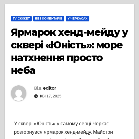
TV СЮЖЕТ
БЕЗ КОМЕНТАРІВ
У ЧЕРКАСАХ
Ярмарок хенд-мейду у
сквері «Юність»: море
натхнення просто
неба
Від
editor
КВІ 17, 2025
У сквері «Юність» у самому серці Черкас
розгорнувся ярмарок хенд-мейду. Майстри