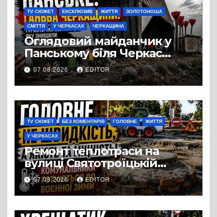
TV СЮЖЕТ
ЕКСКЛЮЗИВ
ЖИТТЯ
ЗОЛОТОНОША
СМІТТЯ
У ЧЕРКАСАХ
ЧЕРКАЩИНА
Оглядовий майданчик у
Панському біля Черкас
перетворився на занедбане
07.08.2026
EDITOR
сміттєзвалище
TV СЮЖЕТ
БЕЗ КОМЕНТАРІВ
ГОЛОВНЕ
ЖИТТЯ
У ЧЕРКАСАХ
Ремонт теплотраси на
вулиці Святотроїцькій
затягнувся порівняно із
07.08.2026
EDITOR
запланованими термінами.
Вулицю досі не відкрили
для руху