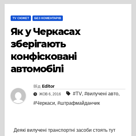
TV СЮЖЕТ
БЕЗ КОМЕНТАРІВ
Як у Черкасах
зберігають
конфісковані
автомобілі
Від
Editor
#TV
,
#вилучені авто
,
ЖОВ 6, 2016
#Черкаси
,
#штрафмайданчик
Деякі вилучені транспортні засоби стоять тут