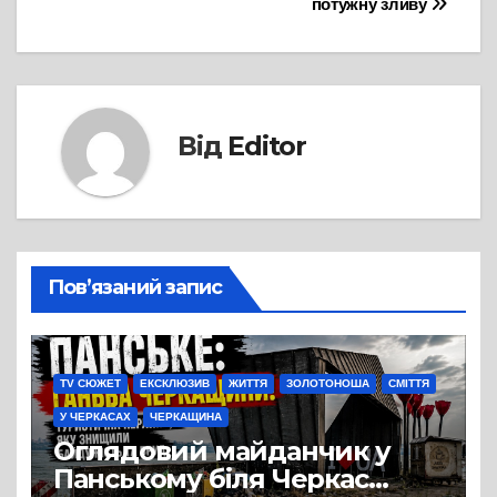
потужну зливу
Від
Editor
Пов’язаний запис
TV СЮЖЕТ
ЕКСКЛЮЗИВ
ЖИТТЯ
ЗОЛОТОНОША
СМІТТЯ
У ЧЕРКАСАХ
ЧЕРКАЩИНА
Оглядовий майданчик у
Панському біля Черкас