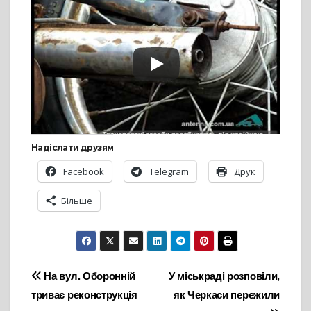
Надіслати друзям
Facebook
Telegram
Друк
Більше
Навігація
На вул. Оборонній
У міськраді розповіли,
триває реконструкція
як Черкаси пережили
записів