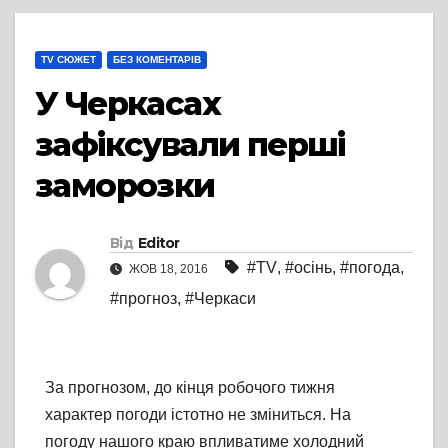
TV СЮЖЕТ
БЕЗ КОМЕНТАРІВ
У Черкасах
зафіксували перші
заморозки
Від
Editor
#TV
,
#осінь
,
#погода
,
ЖОВ 18, 2016
#прогноз
,
#Черкаси
За прогнозом, до кінця робочого тижня
характер погоди істотно не зміниться. На
погоду нашого краю впливатиме холодний