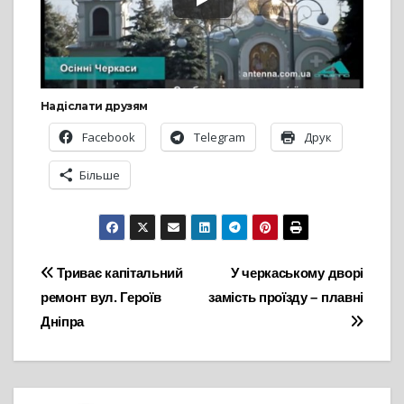
Надіслати друзям
Facebook
Telegram
Друк
Більше
Навігація
Триває капітальний
У черкаському дворі
ремонт вул. Героїв
замість проїзду – плавні
записів
Дніпра