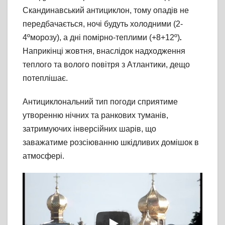
Скандинавський антициклон, тому опадів не
передбачається, ночі будуть холодними (2-
4ºморозу), а дні помірно-теплими (+8+12º)
.
Наприкінці жовтня, внаслідок надходження
теплого та волого повітря з Атлантики, дещо
потеплішає.
Антициклональний тип погоди сприятиме
утворенню нічних та ранкових туманів,
затримуючих інверсійних шарів, що
заважатиме розсіюванню шкідливих домішок в
атмосфері.