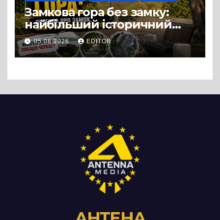
Замкова гора без замку:
найбільший історичний
міф Черкас
05.08.2026
EDITOR
АНТЕНА