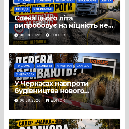
TV СЮЖЕТ
ГОЛОВНЕ
ЕКОНОМІКА
ЕКСКЛЮЗИВ
ЖИТТЯ
ПОГОДА
У ЧЕРКАСАХ
Спека цього літа
випробовує на міцність не
лише людей, а й дороги
06.08.2026
EDITOR
Черкас
TV СЮЖЕТ
ЕКОЛОГІЯ
КРИМІНАЛ
СКАНДАЛ
У ЧЕРКАСАХ
У Черкасах навпроти
будівництва нового
супермаркету VARUS на
06.08.2026
EDITOR
проспекті Перемоги всохли
дерева. І це навряд чи
можна назвати
випадковістю