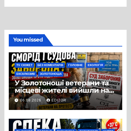
можна назвати
випадковістю
You missed
TV СЮЖЕТ
БЕЗ КОМЕНТАРІВ
ГОЛОВНЕ
ЕКОЛОГІЯ
ЕКСКЛЮЗИВ
ЗОЛОТОНОША
У Золотоноші ветерани та
місцеві жителі вийшли на
протест до стін
06.08.2026
EDITOR
підприємства ТОВ «Омега
Три», що займається
виробництвом м’яса птиці