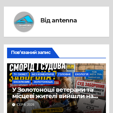
Від
antenna
Пов’язаний запис
TV СЮЖЕТ
БЕЗ КОМЕНТАРІВ
ГОЛОВНЕ
ЕКОЛОГІЯ
ЕКСКЛЮЗИВ
ЗОЛОТОНОША
У Золотоноші ветерани та
місцеві жителі вийшли на
протест до стін
СЕР 6, 2026
підприємства ТОВ «Омега