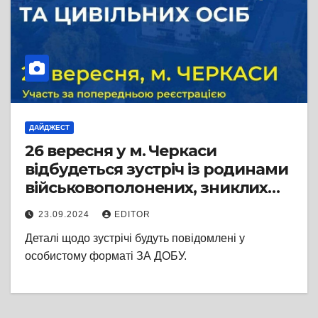
ДАЙДЖЕСТ
26 вересня у м. Черкаси
відбудеться зустріч із родинами
військовополонених, зниклих
безвісти, загиблих оборонців та
23.09.2024
EDITOR
цивільних осіб. Участь лише за
Деталі щодо зустрічі будуть повідомлені у
попередньою реєстрацією
особистому форматі ЗА ДОБУ.