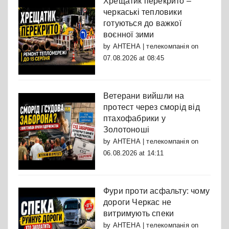
Хрещатик перекрито –
черкаські тепловики
готуються до важкої
воєнної зими
by
АНТЕНА | телекомпанія
on
07.08.2026 at 08:45
Ветерани вийшли на
протест через сморід від
птахофабрики у
Золотоноші
by
АНТЕНА | телекомпанія
on
06.08.2026 at 14:11
Фури проти асфальту: чому
дороги Черкас не
витримують спеки
by
АНТЕНА | телекомпанія
on