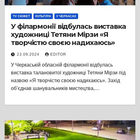
TV СЮЖЕТ
КУЛЬТУРА
У ЧЕРКАСАХ
У філармонії відбулась виставка
художниці Тетяни Мірзи «Я
творчістю своєю надихаюсь»
23.09.2024
EDITOR
У Черкаській обласній філармонії відбулась
виставка талановитої художниці Тетяни Мірзи під
назвою «Я творчістю своєю надихаюсь». Захід
об’єднав шанувальників мистецтва,…