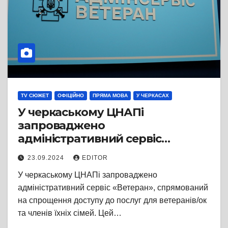
TV СЮЖЕТ
ОФІЦІЙНО
ПРЯМА МОВА
У ЧЕРКАСАХ
У черкаському ЦНАПі
запроваджено
адміністративний сервіс
«Ветеран», що працює за
23.09.2024
EDITOR
принципом «єдиного вікна»
У черкаському ЦНАПі запроваджено
адміністративний сервіс «Ветеран», спрямований
на спрощення доступу до послуг для ветеранів/ок
та членів їхніх сімей. Цей…