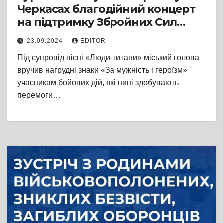
Черкасах благодійний концерт
на підтримку Збройних Сил
України
23.09.2024
EDITOR
Під супровід пісні «Люди-титани» міський голова
вручив нагрудні знаки «За мужність і героїзм»
учасникам бойових дій, які нині здобувають
перемоги…