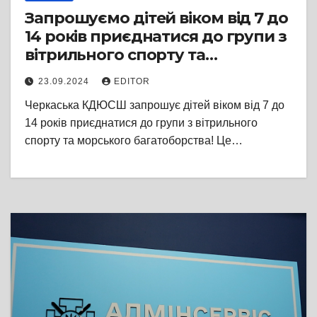
Запрошуємо дітей віком від 7 до
14 років приєднатися до групи з
вітрильного спорту та
морського багатоборства в
23.09.2024
EDITOR
Черкаській КДЮСШ! Заняття
Черкаська КДЮСШ запрошує дітей віком від 7 до
безкоштовні. Телефонуйте 098
14 років приєднатися до групи з вітрильного
387 71 21, щоб дізнатися більше
спорту та морського багатоборства! Це…
та записати дитину на заняття!