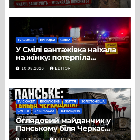
щодо освітлення
TV СЮЖЕТ
ВИПАДКИ
СМІЛА
У Смілі вантажівка наїхала
на жінку: потерпіла
померла в лікарні
10.08.2026
EDITOR
TV СЮЖЕТ
ЕКСКЛЮЗИВ
ЖИТТЯ
ЗОЛОТОНОША
СМІТТЯ
У ЧЕРКАСАХ
ЧЕРКАЩИНА
Оглядовий майданчик у
Панському біля Черкас
перетворився на занедбане
07.08.2026
EDITOR