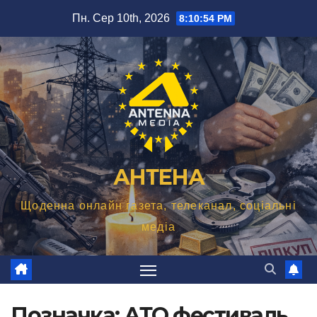
Перейти
Пн. Сер 10th, 2026
8:10:55 PM
до
вмісту
АНТЕНА
Щоденна онлайн газета, телеканал, соціальні
медіа
Позначка:
АТО фестиваль