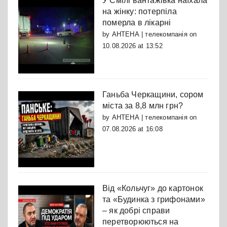
У Смілі вантажівка наїхала
на жінку: потерпіла
померла в лікарні
by
АНТЕНА | телекомпанія
on
10.08.2026 at 13:52
Ганьба Черкащини, сором
міста за 8,8 млн грн?
by
АНТЕНА | телекомпанія
on
07.08.2026 at 16:08
Від «Кольчуг» до картонок
та «Будинка з грифонами»
– як добрі справи
перетворюються на