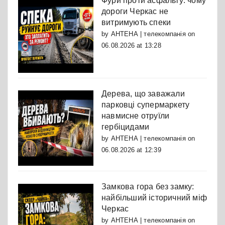
Фури проти асфальту: чому
дороги Черкас не
витримують спеки
by
АНТЕНА | телекомпанія
on
06.08.2026 at 13:28
Дерева, що заважали
парковці супермаркету
навмисне отруїли
гербіцидами
by
АНТЕНА | телекомпанія
on
06.08.2026 at 12:39
Замкова гора без замку:
найбільший історичний міф
Черкас
by
АНТЕНА | телекомпанія
on