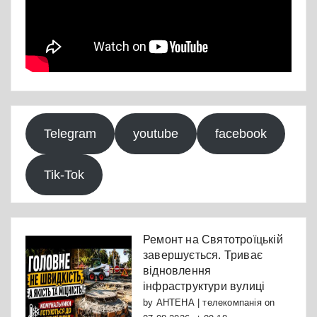
Telegram
youtube
facebook
Tik-Tok
Ремонт на Святотроїцькій
завершується. Триває
відновлення
інфраструктури вулиці
by
АНТЕНА | телекомпанія
on