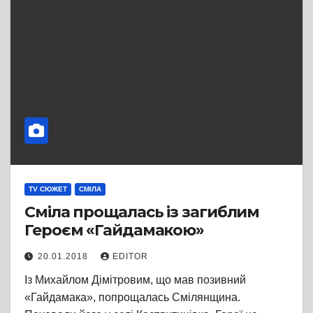
TV СЮЖЕТ
СМІЛА
Сміла прощалась із загиблим
Героєм «Гайдамакою»
20.01.2018
EDITOR
Із Михайлом Дімітровим, що мав позивний
«Гайдамака», попрощалась Смілянщина.