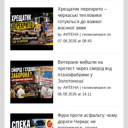
Хрещатик перекрито –
черкаські тепловики
готуються до важкої
воєнної зими
by
АНТЕНА | телекомпанія
on
07.08.2026 at 08:45
Ветерани вийшли на
протест через сморід від
птахофабрики у
Золотоноші
by
АНТЕНА | телекомпанія
on
06.08.2026 at 14:11
Фури проти асфальту: чому
дороги Черкас не
витримують спеки