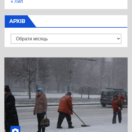
« Лип
АРХІВ
Архів