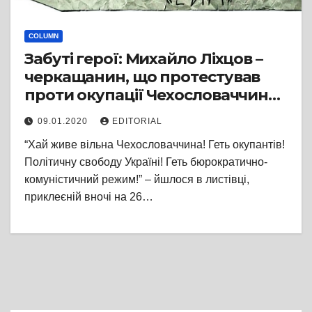
COLUMN
Забуті герої: Михайло Ліхцов –
черкащанин, що протестував
проти окупації Чехословаччини
радянськими військами
09.01.2020
EDITORIAL
“Хай живе вільна Чехословаччина! Геть окупантів!
Політичну свободу Україні! Геть бюрократично-
комуністичний режим!” – йшлося в листівці,
приклеєній вночі на 26…