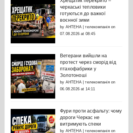
Хрещатик перекрито –
черкаські тепловики
готуються до важкої
воєнної зими
by
АНТЕНА | телекомпанія
on
07.08.2026 at 08:45
Ветерани вийшли на
протест через сморід від
птахофабрики у
Золотоноші
by
АНТЕНА | телекомпанія
on
06.08.2026 at 14:11
Фури проти асфальту: чому
дороги Черкас не
витримують спеки
by
АНТЕНА | телекомпанія
on