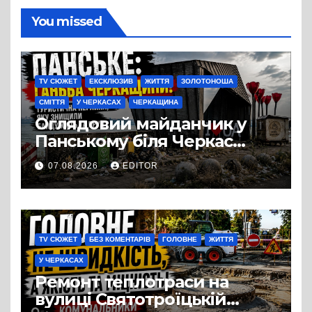
You missed
TV СЮЖЕТ
ЕКСКЛЮЗИВ
ЖИТТЯ
ЗОЛОТОНОША
СМІТТЯ
У ЧЕРКАСАХ
ЧЕРКАЩИНА
Оглядовий майданчик у
Панському біля Черкас
перетворився на занедбане
07.08.2026
EDITOR
сміттєзвалище
TV СЮЖЕТ
БЕЗ КОМЕНТАРІВ
ГОЛОВНЕ
ЖИТТЯ
У ЧЕРКАСАХ
Ремонт теплотраси на
вулиці Святотроїцькій