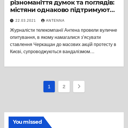
різноманіття думок та поглядів:
містяни однаково підтримують
як протести, так і Зеленського
22.03.2021
ANTENNA
Журналісти телекомпанії Антена провели вуличне
опитування, в якому намагалися з’ясувати
ставлення Черкащан до масових акцій протесту в
Києві, супроводжуються вандалізмом…
Пагінація
1
2
записів
You missed