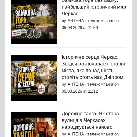
Замкова гора без замку:
найбільший історичний міф
Черкас
by
АНТЕНА | телекомпанія
on
05.08.2026 at 11:59
Історичне серце Черкас.
Звідси розпочалася історія
міста, яке понад шість
століть стоїть над Дніпром
by
АНТЕНА | телекомпанія
on
05.08.2026 at 11:12
Дорожнє танго: Як стара
вулиця в Черкасах
народжується наново
by
АНТЕНА | телекомпанія
on