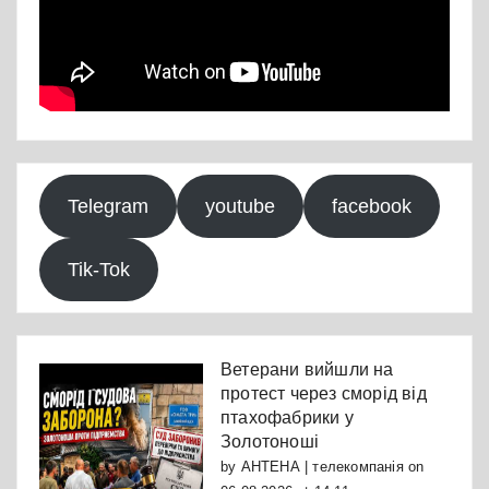
Telegram
youtube
facebook
Tik-Tok
Ветерани вийшли на
протест через сморід від
птахофабрики у
Золотоноші
by
АНТЕНА | телекомпанія
on