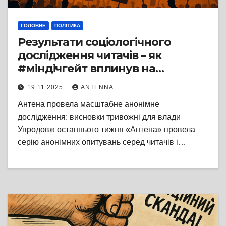
ГОЛОВНЕ
ПОЛІТИКА
Результати соціологічного
дослідження читачів – як
#міндічгейт вплинув на
ставлення українців до влади.
19.11.2025
ANTENNA
Результати вас шокують
Антена провела масштабне анонімне
дослідження: висновки тривожні для влади
Упродовж останнього тижня «Антена» провела
серію анонімних опитувань серед читачів і…