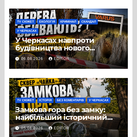
TV СЮЖЕТ
ЕКОЛОГІЯ
КРИМІНАЛ
СКАНДАЛ
У ЧЕРКАСАХ
У Черкасах навпроти
будівництва нового
супермаркету VARUS на
06.08.2026
EDITOR
проспекті Перемоги всохли
дерева. І це навряд чи
можна назвати
випадковістю
TV СЮЖЕТ
ІСТОРІЯ
БЕЗ КОМЕНТАРІВ
У ЧЕРКАСАХ
Замкова гора без замку:
найбільший історичний
міф Черкас
05.08.2026
EDITOR