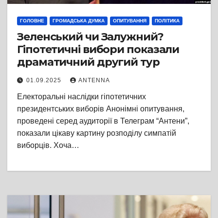
ГОЛОВНЕ
ГРОМАДСЬКА ДУМКА
ОПИТУВАННЯ
ПОЛІТИКА
Зеленський чи Залужний?
Гіпотетичні вибори показали
драматичний другий тур
01.09.2025
ANTENNA
Електоральні наслідки гіпотетичних
президентських виборів Анонімні опитування,
проведені серед аудиторії в Телеграм “Антени”,
показали цікаву картину розподілу симпатій
виборців. Хоча…