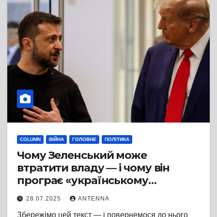
COLUMN
ВІЙНА
ГОЛОВНЕ
ПОЛІТИКА
Чому Зеленський може
втратити владу — і чому він
програє «українському
трампізму»
28.07.2025
ANTENNA
Збережімо цей текст — і повернемося до нього