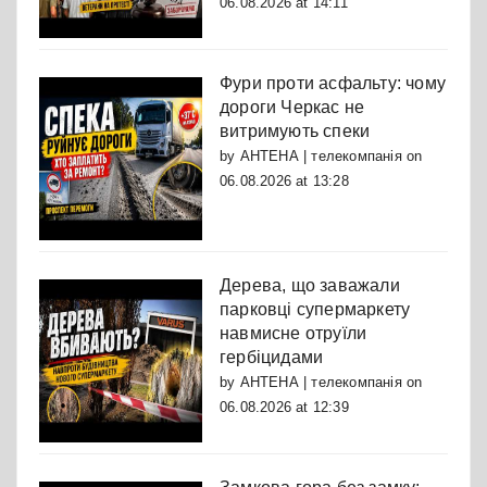
06.08.2026 at 14:11
Фури проти асфальту: чому
дороги Черкас не
витримують спеки
by
АНТЕНА | телекомпанія
on
06.08.2026 at 13:28
Дерева, що заважали
парковці супермаркету
навмисне отруїли
гербіцидами
by
АНТЕНА | телекомпанія
on
06.08.2026 at 12:39