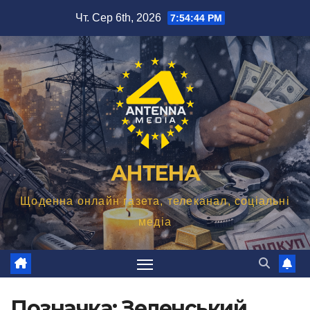
Перейти
Чт. Сер 6th, 2026
7:54:45 PM
до
вмісту
АНТЕНА
Щоденна онлайн газета, телеканал, соціальні
медіа
Позначка:
Зеленський