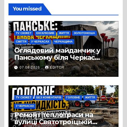
You missed
TV СЮЖЕТ
ЕКСКЛЮЗИВ
ЖИТТЯ
ЗОЛОТОНОША
СМІТТЯ
У ЧЕРКАСАХ
ЧЕРКАЩИНА
Оглядовий майданчик у
Панському біля Черкас
перетворився на занедбане
07.08.2026
EDITOR
сміттєзвалище
TV СЮЖЕТ
БЕЗ КОМЕНТАРІВ
ГОЛОВНЕ
ЖИТТЯ
У ЧЕРКАСАХ
Ремонт теплотраси на
вулиці Святотроїцькій