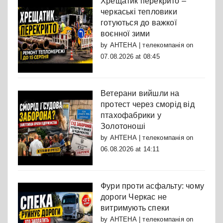
Хрещатик перекрито –
черкаські тепловики
готуються до важкої
воєнної зими
by
АНТЕНА | телекомпанія
on
07.08.2026 at 08:45
Ветерани вийшли на
протест через сморід від
птахофабрики у
Золотоноші
by
АНТЕНА | телекомпанія
on
06.08.2026 at 14:11
Фури проти асфальту: чому
дороги Черкас не
витримують спеки
by
АНТЕНА | телекомпанія
on