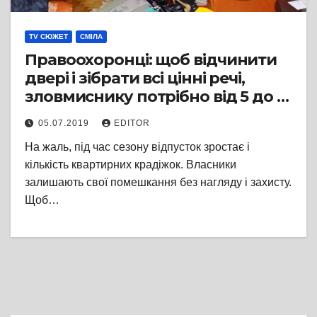
TV СЮЖЕТ
СМІЛА
Правоохоронці: щоб відчинити
двері і зібрати всі цінні речі,
зловмиснику потрібно від 5 до 10
хвилин
05.07.2019
EDITOR
На жаль, під час сезону відпусток зростає і
кількість квартирних крадіжок. Власники
залишають свої помешкання без нагляду і захисту.
Щоб…