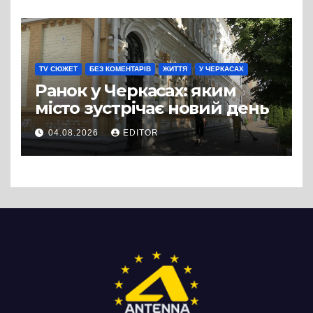
вулиці Надпільної
TV СЮЖЕТ
БЕЗ КОМЕНТАРІВ
ЖИТТЯ
У ЧЕРКАСАХ
Ранок у Черкасах: яким
місто зустрічає новий день
04.08.2026
EDITOR