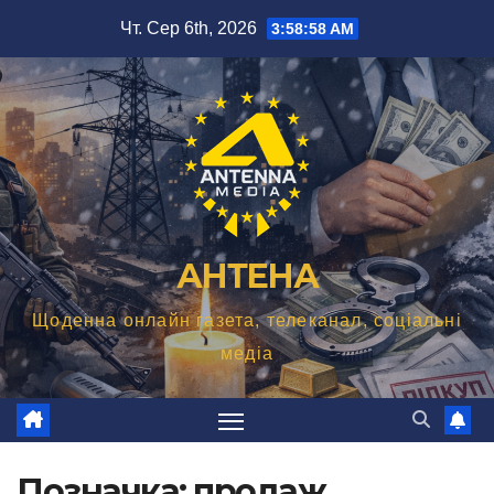
Перейти
Чт. Сер 6th, 2026
3:58:59 AM
до
вмісту
АНТЕНА
Щоденна онлайн газета, телеканал, соціальні
медіа
Позначка:
продаж