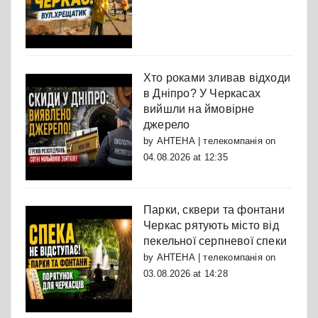
Хто роками зливав відходи
в Дніпро? У Черкасах
вийшли на ймовірне
джерело
by
АНТЕНА | телекомпанія
on
04.08.2026 at 12:35
Парки, сквери та фонтани
Черкас рятують місто від
пекельної серпневої спеки
by
АНТЕНА | телекомпанія
on
03.08.2026 at 14:28