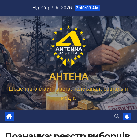
Перейти
Нд. Сер 9th, 2026
7:40:04 AM
до
вмісту
АНТЕНА
Щоденна онлайн газета, телеканал, соціальні
медіа
Позначка:
реєстр виборців