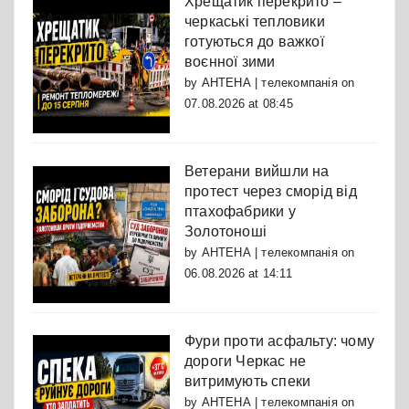
Хрещатик перекрито –
черкаські тепловики
готуються до важкої
воєнної зими
by
АНТЕНА | телекомпанія
on
07.08.2026 at 08:45
Ветерани вийшли на
протест через сморід від
птахофабрики у
Золотоноші
by
АНТЕНА | телекомпанія
on
06.08.2026 at 14:11
Фури проти асфальту: чому
дороги Черкас не
витримують спеки
by
АНТЕНА | телекомпанія
on