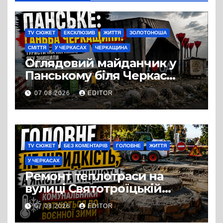
TV СЮЖЕТ
ЕКСКЛЮЗИВ
ЖИТТЯ
ЗОЛОТОНОША
СМІТТЯ
У ЧЕРКАСАХ
ЧЕРКАЩИНА
Оглядовий майданчик у
Панському біля Черкас
перетворився на занедбане
07.08.2026
EDITOR
сміттєзвалище
TV СЮЖЕТ
БЕЗ КОМЕНТАРІВ
ГОЛОВНЕ
ЖИТТЯ
У ЧЕРКАСАХ
Ремонт теплотраси на
вулиці Святотроїцькій
затягнувся порівняно із
07.08.2026
EDITOR
запланованими термінами.